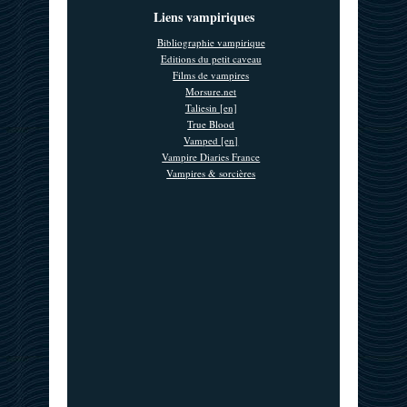
Liens vampiriques
Bibliographie vampirique
Editions du petit caveau
Films de vampires
Morsure.net
Taliesin [en]
True Blood
Vamped [en]
Vampire Diaries France
Vampires & sorcières