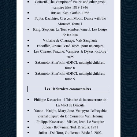
Collectif. The Vampire of Vourla and other greek
vampire tales 1819-1946
Russel, Ken. Gothic. 1986
Fujita, Kazuhiro. Crescent Moon, Dance with the
Monster. Tome 1
King, Stephen. La Tour sombre, tome 5. Les Loups
de la Calla
Violaine de Charnage. Vals Sanglante
Escoffier, Orlane. Vlad Tepes, pour un empire
Les Ciseaux Fanzine. Vampires & Dykes, octobre
2025
Sakamoto, Shin’ichi. #DRCL midnight children,
tome 6
Sakamoto, Shin’ichi. #DRCL midnight children,
tome 5
Les 10 derniers commentaires
Philippe Kassarian - L’histoire de la couverture de
La Mort de Dracula
Yanne - Knight, Mary-Jane. Vampyre, l'effroyable
journal disparu du Dr Cornelius Van Helsing
Philippe Kassarian - Mistler, Jean. Le Vampire
Julien - Browning, Tod. Dracula. 1931
Julien - Del Toro, Guillermo. Blade 2. 2002