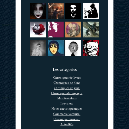
Les categories
Chroniques de livres
Chroniques de films
Chroniques de jeux
Chroniques de voyages
Manifestations
Interview
Notes encyclopédiques
Commerce vampiral
Chronique musicale
Actualités