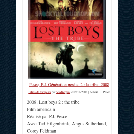
Pesce, P.J. Génération perdue 2 : la tribu. 2008
Films de vampires
par
Vladkergan
le 09/11/2008 | Auteur : P Pesce
2008. Lost boys 2 : the tribe
Film américain
Réalisé par P.J. Pesce
Avec Tad Hilgenbrink, Angus Sutherland,
Corey Feldman