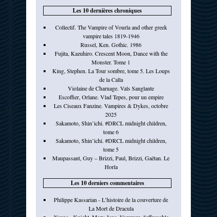
Les 10 dernières chroniques
Collectif. The Vampire of Vourla and other greek
vampire tales 1819-1946
Russel, Ken. Gothic. 1986
Fujita, Kazuhiro. Crescent Moon, Dance with the
Monster. Tome 1
King, Stephen. La Tour sombre, tome 5. Les Loups
de la Calla
Violaine de Charnage. Vals Sanglante
Escoffier, Orlane. Vlad Tepes, pour un empire
Les Ciseaux Fanzine. Vampires & Dykes, octobre
2025
Sakamoto, Shin’ichi. #DRCL midnight children,
tome 6
Sakamoto, Shin’ichi. #DRCL midnight children,
tome 5
Maupassant, Guy – Brizzi, Paul, Brizzi, Gaëtan. Le
Horla
Les 10 derniers commentaires
Philippe Kassarian - L’histoire de la couverture de
La Mort de Dracula
Yanne - Knight, Mary-Jane. Vampyre, l'effroyable