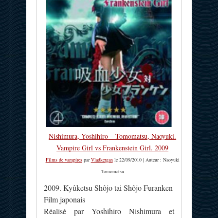
Nishimura, Yoshihiro – Tomomatsu, Naoyuki.
Vampire Girl vs Frankenstein Girl. 2009
Films de vampires
par
Vladkergan
le 22/09/2010 | Auteur : Naoyuki
Tomomatsu
2009. Kyûketsu Shôjo tai Shôjo Furanken
Film japonais
Réalisé par Yoshihiro Nishimura et