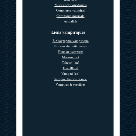
Notes encyclopédiques
Commerce vampiral
Chronique musicale
Actualités
Liens vampiriques
Bibliographie vampirique
Editions du petit caveau
Films de vampires
Morsure.net
Taliesin [en]
True Blood
Vamped [en]
Vampire Diaries France
Vampires & sorcières