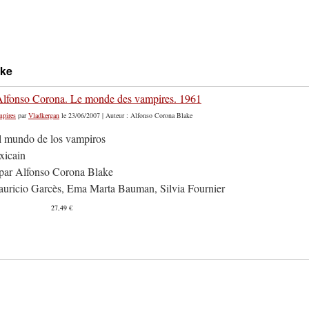
ake
Alfonso Corona. Le monde des vampires. 1961
mpires
par
Vladkergan
le 23/06/2007 | Auteur : Alfonso Corona Blake
l mundo de los vampiros
xicain
 par Alfonso Corona Blake
uricio Garcès, Ema Marta Bauman, Silvia Fournier
27,49 €