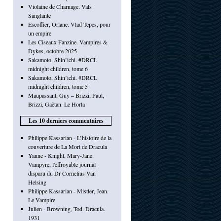
Violaine de Charnage. Vals
Sanglante
Escoffier, Orlane. Vlad Tepes, pour
un empire
Les Ciseaux Fanzine. Vampires &
Dykes, octobre 2025
Sakamoto, Shin’ichi. #DRCL
midnight children, tome 6
Sakamoto, Shin’ichi. #DRCL
midnight children, tome 5
Maupassant, Guy – Brizzi, Paul,
Brizzi, Gaëtan. Le Horla
Les 10 derniers commentaires
Philippe Kassarian - L’histoire de la
couverture de La Mort de Dracula
Yanne - Knight, Mary-Jane.
Vampyre, l'effroyable journal
disparu du Dr Cornelius Van
Helsing
Philippe Kassarian - Mistler, Jean.
Le Vampire
Julien - Browning, Tod. Dracula.
1931