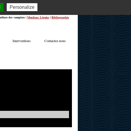
l
Personalize
ulture des vampires |
Mentions Légales
|
Bibliographie
Interventions
Contactez-nous
TERVIEWS
ACTUALITÉS