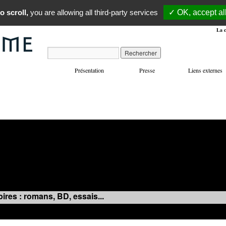
o scroll,
you are allowing all third-party services
✓ OK, accept al
La c
Présentation
Presse
Liens externes
VOYAGES
MANIFESTATIONS
MUSIQUE
IN
ires : romans, BD, essais...