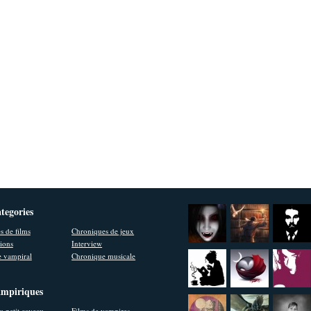
ategories
s de films
Chroniques de jeux
ions
Interview
 vampiral
Chronique musicale
ampiriques
u petit caveau
Films de vampires