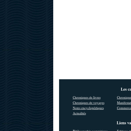
Les c
Chroniques de livres
Chronique
Chroniques de voyages
Manifestat
Notes encyclopédiques
Commerce
Actualités
Liens v
Bibliographie vampirique
Editions d