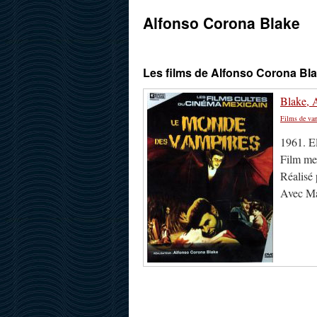
Alfonso Corona Blake
Les films de Alfonso Corona Bl
Blake, 
Films de va
1961. E
Film me
Réalisé
Avec Ma