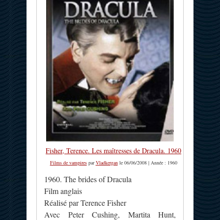
Fisher, Terence. Les maîtresses de Dracula. 1960
Films de vampires
par
Vladkergan
le 06/06/2008 | Année : 1960
1960. The brides of Dracula
Film anglais
Réalisé par Terence Fisher
Avec Peter Cushing, Martita Hunt,