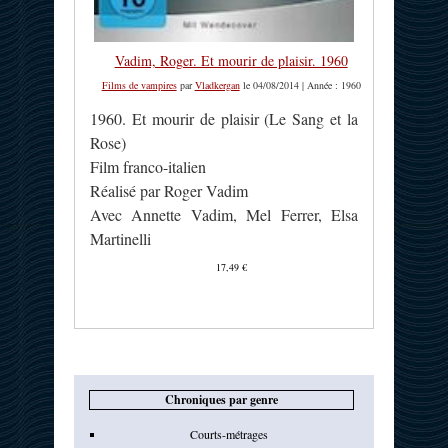
Vadim, Roger. Et mourir de plaisir. 1960
Films de vampires
par
Vladkergan
le 04/08/2014 | Année : 1960
1960. Et mourir de plaisir (Le Sang et la
Rose)
Film franco-italien
Réalisé par Roger Vadim
Avec Annette Vadim, Mel Ferrer, Elsa
Martinelli
17,49 €
Chroniques par genre
Courts-métrages