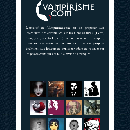
L'objectif de Vampirisme.com est de proposer aux
internautes des chroniques sur les biens culturels (livres,
films, jeux, spectacles, etc.) mettant en scène le vampire,
dont roi des créatures de l'ombre . Le site propose
également aux lecteurs de nombreux récits de voyages sur
les pas de ceux qui ont fait le mythe du vampire.