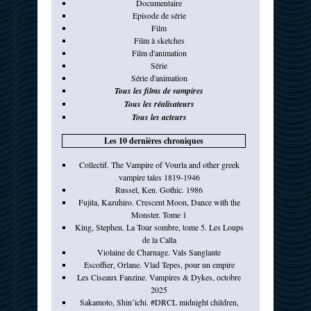
Documentaire
Episode de série
Film
Film à sketches
Film d'animation
Série
Série d'animation
Tous les films de vampires
Tous les réalisateurs
Tous les acteurs
Les 10 dernières chroniques
Collectif. The Vampire of Vourla and other greek
vampire tales 1819-1946
Russel, Ken. Gothic. 1986
Fujita, Kazuhiro. Crescent Moon, Dance with the
Monster. Tome 1
King, Stephen. La Tour sombre, tome 5. Les Loups
de la Calla
Violaine de Charnage. Vals Sanglante
Escoffier, Orlane. Vlad Tepes, pour un empire
Les Ciseaux Fanzine. Vampires & Dykes, octobre
2025
Sakamoto, Shin’ichi. #DRCL midnight children,