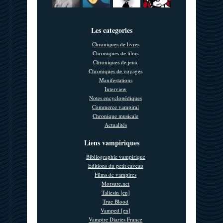
Les categories
Chroniques de livres
Chroniques de films
Chroniques de jeux
Chroniques de voyages
Manifestations
Interview
Notes encyclopédiques
Commerce vampiral
Chronique musicale
Actualités
Liens vampiriques
Bibliographie vampirique
Editions du petit caveau
Films de vampires
Morsure.net
Taliesin [en]
True Blood
Vamped [en]
Vampire Diaries France