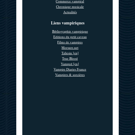
Commerce vampiral
Chronique musicale
Actualités
Liens vampiriques
Bibliographie vampirique
Editions du petit caveau
Films de vampires
Morsure.net
Taliesin [en]
True Blood
Vamped [en]
Vampire Diaries France
Vampires & sorcières