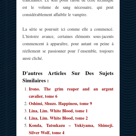
est le volume de sang nécessaire, qui peut
considérablement affaiblir le vampire.
La série se poursuit ici comme elle a commencé.
L’histoire avance, certaines éléments sous-jacents
commencent à apparaître, pour autant on peine à
réellement se passionner pour l’ensemble, toujours
aussi cliché.
D'autres Articles Sur Des Sujets
Similaires :
Irono. The grim reaper and an argent
cavalier, tome 6
Oshimi, Shuzo. Happiness, tome 9
Lina, Lim. White Blood, tome 1
Lina, Lim. White Blood, tome 2
Konda, Tatsukazu – Yukiyama, Shimeji.
Silver Wolf, tome 4