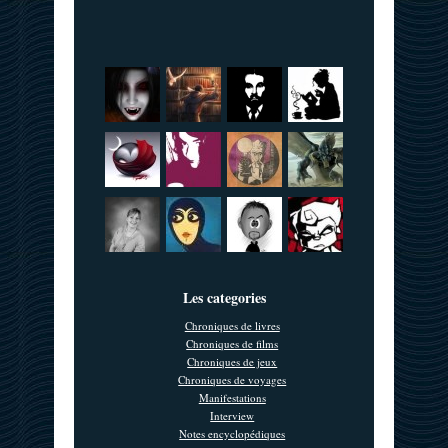
Les categories
Chroniques de livres
Chroniques de films
Chroniques de jeux
Chroniques de voyages
Manifestations
Interview
Notes encyclopédiques