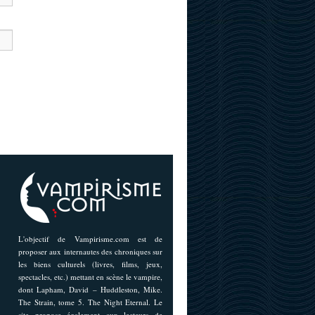
L'objectif de Vampirisme.com est de
proposer aux internautes des chroniques sur
les biens culturels (livres, films, jeux,
spectacles, etc.) mettant en scène le vampire,
dont Lapham, David – Huddleston, Mike.
The Strain, tome 5. The Night Eternal. Le
site propose également aux lecteurs de