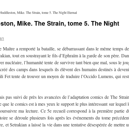
uddleston, Mike. The Strain, tome 5. The Night Eternal
ton, Mike. The Strain, tome 5. The Night
an
 Maître a remporté la bataille, se débarrassant dans le même temps de
ian, tout en soustrayant le fils d’Ephraïm à la garde de son père. Dan
 nucléaire, l’humanité tente de survivre tant bien que mal, sous le jou
créé des camps dans lesquels ils élèvent des humains destinés à deveni
ili Fet tente de trouver un moyen de traduire l’Occido Lumens, qui rest
ais pas suivi de près les avancées de l’adaptation comics de The Strain
 que le comics est à mes yeux le support le plus intéressant sur lequel l
 poursuivre ma lecture. Ce 5e recueil correspond à la première partie d
stoire se déroule plusieurs fois après les événements du tome précédent
re, et Setrakian a laissé la vie dans une tentative désespérée de mettre u