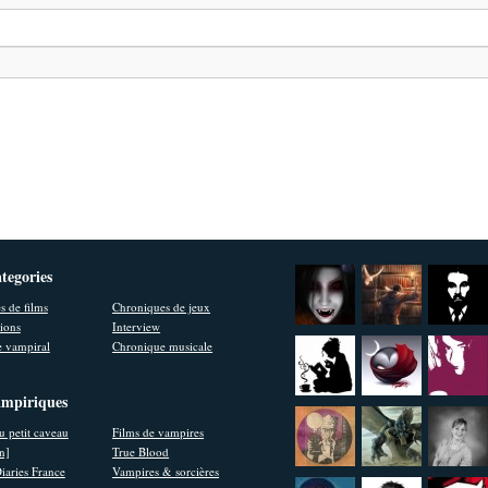
ategories
s de films
Chroniques de jeux
ions
Interview
 vampiral
Chronique musicale
ampiriques
u petit caveau
Films de vampires
en]
True Blood
iaries France
Vampires & sorcières