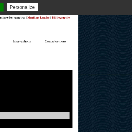
l
Personalize
ulture des vampires |
Mentions Légales
|
Bibliographie
Interventions
Contactez-nous
TERVIEWS
ACTUALITÉS