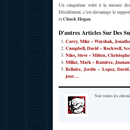
Un cinquième volet à la mesure des
Décidément, c’est davantage le support
Chuck Hogan
et
.
D'autres Articles Sur Des Su
Carey, Mike – Wayshak, Jonatha
Campbell, David – Rockwell, Sco
Niles, Steve – Mitten, Christophe
Millar, Mark – Ramirez, Juanan
Bellaire, Jordie – Lopez, Davi
jour…
Voir toutes les chroni