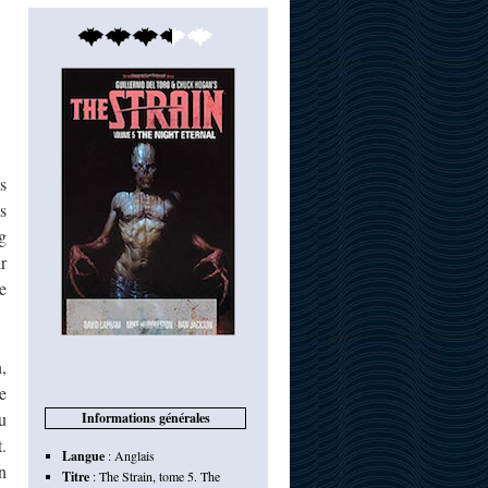
s
s
g
r
e
,
e
u
Informations générales
.
Langue
:
Anglais
n
Titre
:
The Strain, tome 5. The