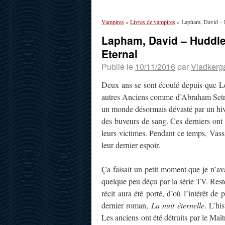
Vampires
»
Livres de vampires
»
Lapham, David – H
Lapham, David – Huddles
Eternal
Publié le
10/11/2016
par
Vladkerg
Deux ans se sont écoulé depuis que Le
autres Anciens comme d’Abraham Setrak
un monde désormais dévasté par un hiver
des buveurs de sang. Ces derniers ont 
leurs victimes. Pendant ce temps, Vass
leur dernier espoir.
Ça faisait un petit moment que je n’av
quelque peu déçu par la série TV. Reste
récit aura été porté, d’où l’intérêt de
dernier roman,
La nuit éternelle
. L’hi
Les anciens ont été détruits par le Maît