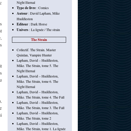
c
Night Eternal
Type de livre
:
Comics
Auteur
:
David Lapham
,
Mike
Huddleston
s
Editeur
:
Dark Horse
Univers
:
La lignée / The strain
t
,
The Strain
s
Collectif. The Strain. Master
Quinlan, Vampire Hunter
Lapham, David – Huddleston,
t
Mike. The Strain, tome 5. The
Night Eternal
s
Lapham, David – Huddleston,
u
Mike. The Strain, tome 6. The
Night Eternal
Lapham, David – Huddleston,
Mike. The Strain, tome 4. The Fall
,
Lapham, David – Huddleston,
e
Mike. The Strain, tome 3. The Fall
Lapham, David – Huddleston,
i
Mike. The Strain, tome 2
Lapham, David – Huddleston,
Mike. The Strain, tome 1. La lignée