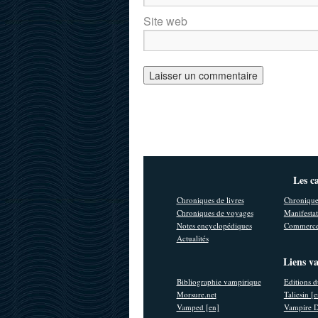
Site web
Les c
Chroniques de livres
Chronique
Chroniques de voyages
Manifestat
Notes encyclopédiques
Commerce
Actualités
Liens v
Bibliographie vampirique
Editions d
Morsure.net
Taliesin [
Vamped [en]
Vampire D