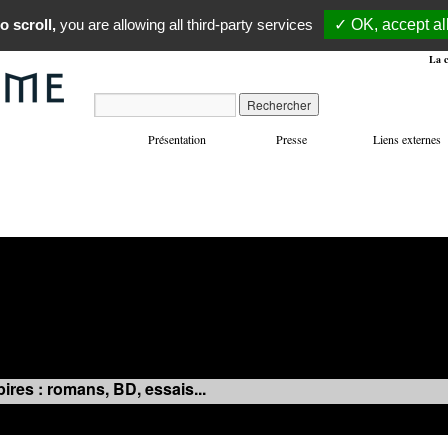
o scroll,
you are allowing all third-party services
✓ OK, accept al
La c
Présentation
Presse
Liens externes
VOYAGES
MANIFESTATIONS
MUSIQUE
IN
ires : romans, BD, essais...