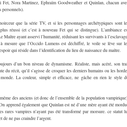
li Fet, Nora Martinez, Ephraïm Goodweather et Quinlan, chacun ave
s personnels).
noirceur que la série TV, et si les personnages archétypiques sont le
plus réussi (et c’est à nouveau Fet qui se distingue). L’ambiance es
e Maître ayant asservi l’humanité, réduisant les survivants à l’esclavage
 à mesure que l’Occido Lumens est déchiffré, le voile se lève sur le
spoir qui réside dans l’identification du lieu de naissance du maître.
oujours d’un bon niveau de dynamisme. Réaliste, mais acéré, son trai
e du récit, qu’il s’agisse de croquer les derniers humains ou les horde
 monde. La couleur, simple et efficace, ne gâche en rien le style d
e même des anciens (et donc de l’ensemble de la population vampirique)
. On apprend également que Quinlan est né d’une mère ayant été mordu
es rares vampires n’ayant pas été transformé par morsure. ce statut lu
t de ne pas craindre l’argent.