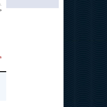
.
o
n