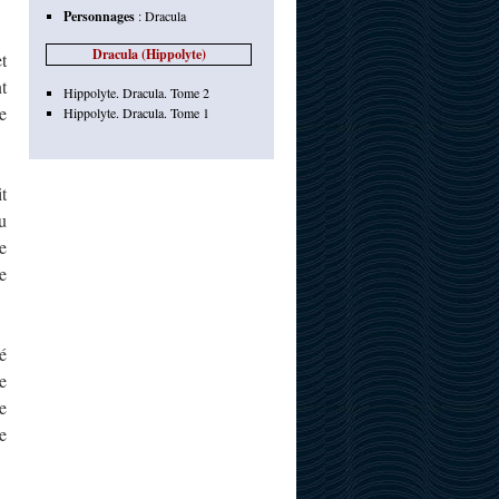
Personnages
:
Dracula
Dracula (Hippolyte)
t
t
Hippolyte. Dracula. Tome 2
e
Hippolyte. Dracula. Tome 1
t
u
e
e
é
e
e
e