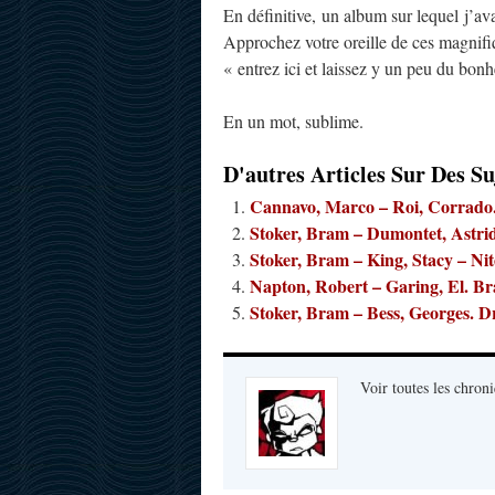
En définitive, un album sur lequel j’ava
Approchez votre oreille de ces magnifi
« entrez ici et laissez y un peu du bon
En un mot, sublime.
D'autres Articles Sur Des Su
Cannavo, Marco – Roi, Corrado
Stoker, Bram – Dumontet, Astri
Stoker, Bram – King, Stacy – Nit
Napton, Robert – Garing, El. Br
Stoker, Bram – Bess, Georges. D
Voir toutes les chroni