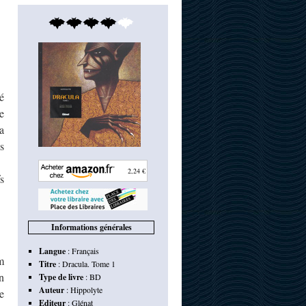
ié
e
a
s
2,24 €
s
Informations générales
Langue
:
Français
m
Titre
:
Dracula. Tome 1
n
Type de livre
:
BD
Auteur
:
Hippolyte
e
Editeur
:
Glénat