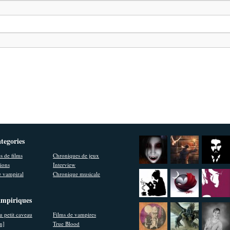
ategories
s de films
Chroniques de jeux
ions
Interview
 vampiral
Chronique musicale
ampiriques
u petit caveau
Films de vampires
en]
True Blood