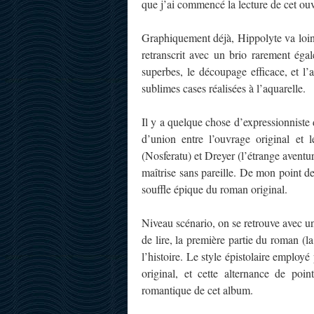
que j’ai commencé la lecture de cet o
Graphiquement déjà, Hippolyte va loin, t
retranscrit avec un brio rarement éga
superbes, le découpage efficace, et l’a
sublimes cases réalisées à l’aquarelle.
Il y a quelque chose d’expressionniste 
d’union entre l’ouvrage original e
(Nosferatu) et Dreyer (l’étrange aventu
maîtrise sans pareille. De mon point d
souffle épique du roman original.
Niveau scénario, on se retrouve avec un
de lire, la première partie du roman (l
l’histoire. Le style épistolaire employé
original, et cette alternance de po
romantique de cet album.