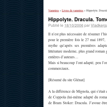
Vampires
»
Livres de vampires
»
Hippolyte. Dracul
Hippolyte. Dracula. Tom
Publié le
18/10/2006
par
Vladkerg
Il n’est plus nécessaire de résumer l’h
pour le première fois le 27 mai 1897, l
mythe qu’après ses premières adapta
littérature moderne, plus grand roman g
entières d’auteurs…
Mais si beaucoup l’ont adapté, peu l’ont
commerciaux.
[Résumé du site Glénat]
A la différence de Mignola, qui s’était 
de Coppola (lui-même adapté du roman
de Bram Stoker: Dracula. J’avoue être