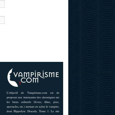
L'objectif de Vampirisme.com est de
proposer aux internautes des chroniques sur
les biens culturels (livres, films, jeux,
spectacles, etc.) mettant en scène le vampire,
dont Hippolyte. Dracula. Tome 1. Le site