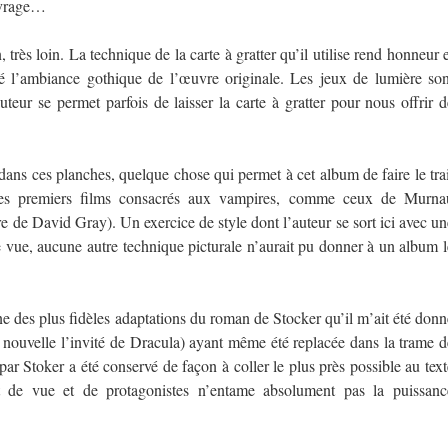
uvrage…
rès loin. La technique de la carte à gratter qu’il utilise rend honneur e
lé l’ambiance gothique de l’œuvre originale. Les jeux de lumière son
uteur se permet parfois de laisser la carte à gratter pour nous offrir d
dans ces planches, quelque chose qui permet à cet album de faire le trai
t les premiers films consacrés aux vampires, comme ceux de Murna
re de David Gray). Un exercice de style dont l’auteur se sort ici avec un
e vue, aucune autre technique picturale n’aurait pu donner à un album l
e des plus fidèles adaptations du roman de Stocker qu’il m’ait été donn
a nouvelle l’invité de Dracula) ayant même été replacée dans la trame d
 par Stoker a été conservé de façon à coller le plus près possible au text
int de vue et de protagonistes n’entame absolument pas la puissanc