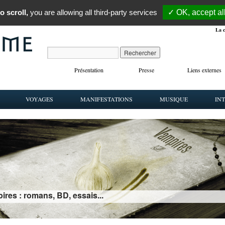
o scroll,
you are allowing all third-party services
✓ OK, accept al
La c
Présentation
Presse
Liens externes
VOYAGES
MANIFESTATIONS
MUSIQUE
IN
ires : romans, BD, essais...