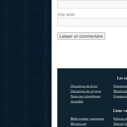
Site web
Les c
Chroniques de livres
Chronique
Chroniques de voyages
Manifestat
Notes encyclopédiques
Commerce
Actualités
Liens v
Bibliographie vampirique
Editions d
Morsure.net
Taliesin [