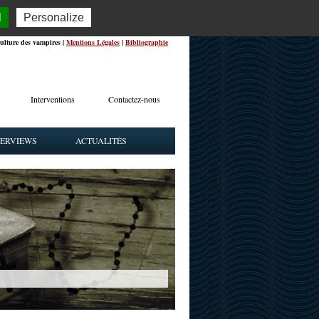
l
Personalize
ulture des vampires |
Mentions Légales
|
Bibliographie
Interventions
Contactez-nous
TERVIEWS
ACTUALITÉS