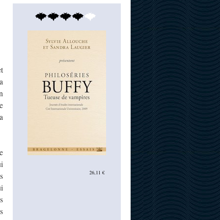
t
a
n
e
a
e
i
26,11 €
es
i
s
s