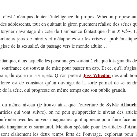
es, c’est à n’en pas douter l’intelligence du propos. Whedon propose au
es adolescents, tout en quittant le giron purement réaliste des séries qu
et lorgner davantage du côté de l’ambiance fantastique d’un
X-Files
. L
ombreux jeux de miroirs et métaphores sur les crises et problématique
’agisse de la sexualité, du passage vers le monde adulte…
itiatique, dans laquelle les personnages sortent à chaque fois grandis de
 souffrance est souvent de mise pour passer un cap. Et ce, qu’il s’agiss
Joss Whedon
ciale, du cycle de la vie, etc. Qu’on prête à
des ambition
 force est de constater qu’un ouvrage de la sorte permet de se rendr
e de la série, qui progresse en même temps que son public grandit.
Sylvie Allouch
as du même niveau (je trouve ainsi que l’ouverture de
icles qui vont suivre), on ne peut qu’apprécier le niveau des article
confronter avec les univers imaginaires qu’il apprécie pour faire face au
Ann
nde imaginaire et surnaturel. Mention spéciale pour les articles d’
 sont clairement les deux temps forts de l’ouvrage, explorant pour l