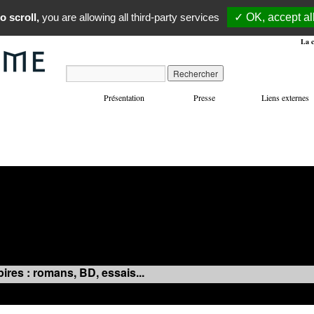
o scroll,
you are allowing all third-party services
✓ OK, accept al
La c
Présentation
Presse
Liens externes
VOYAGES
MANIFESTATIONS
MUSIQUE
IN
ires : romans, BD, essais...