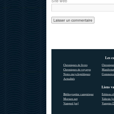
Site web
Les c
Chroniques de livres
Chronique
Chroniques de voyages
Manifestat
Notes encyclopédiques
Commerce
Actualités
Liens v
Bibliographie vampirique
Editions d
Morsure.net
Taliesin [
Vamped [en]
Vampire D