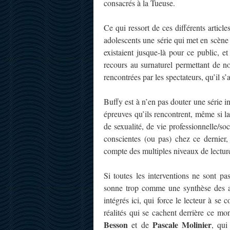
consacrés à la Tueuse.
Ce qui ressort de ces différents articl
adolescents une série qui met en scène d
existaient jusque-là pour ce public, 
recours au surnaturel permettant de n
rencontrées par les spectateurs, qu’il s
Buffy est à n’en pas douter une série in
épreuves qu’ils rencontrent, même si la
de sexualité, de vie professionnelle/so
conscientes (ou pas) chez ce dernier,
compte des multiples niveaux de lectur
Si toutes les interventions ne sont p
sonne trop comme une synthèse des art
intégrés ici, qui force le lecteur à se 
réalités qui se cachent derrière ce mo
Besson
Pascale Molinier
et de
, qui