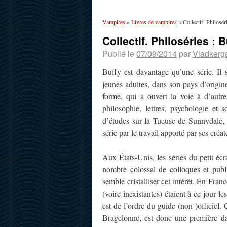
Vampires
»
Livres de vampires
»
Collectif. Philosé
Collectif. Philoséries :
Publié le
07/09/2014
par
Vladkerg
Buffy est davantage qu’une série. Il
jeunes adultes, dans son pays d’origi
forme, qui a ouvert la voie à d’autre
philosophie, lettres, psychologie et 
d’études sur la Tueuse de Sunnydale, p
série par le travail apporté par ses créa
Aux États-Unis, les séries du petit écr
nombre colossal de colloques et publ
semble cristalliser cet intérêt. En Fran
(voire inexistantes) étaient à ce jour l
est de l’ordre du guide (non-)officiel.
Bragelonne, est donc une première da