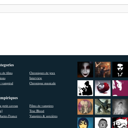
ategories
s de films
Chroniques de jeux
ions
Interview
 vampiral
Chronique musicale
ampiriques
u petit caveau
Films de vampires
en]
True Blood
iaries France
Vampires & sorcières