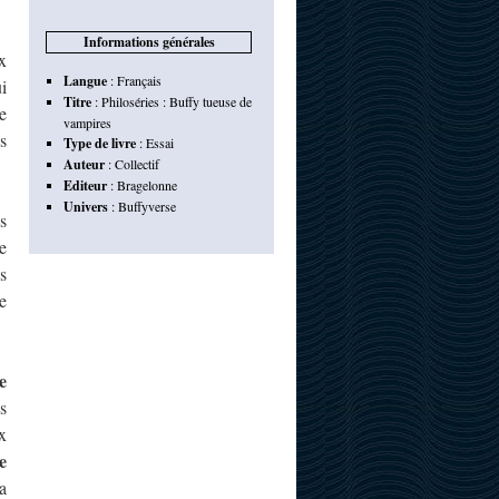
Informations générales
x
Langue
:
Français
i
Titre
:
Philoséries : Buffy tueuse de
e
vampires
s
Type de livre
:
Essai
Auteur
:
Collectif
Editeur
:
Bragelonne
Univers
:
Buffyverse
s
e
s
e
e
s
x
e
a