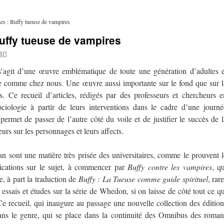
ries : Buffy tueuse de vampires
 Buffy tueuse de vampires
an
 s’agit d’une œuvre emblématique de toute une génération d’adultes e
ne comme chez nous. Une œuvre aussi importante sur le fond que sur l
s. Ce recueil d’articles, rédigés par des professeurs et chercheurs e
sociologie à partir de leurs interventions dans le cadre d’une journé
ermet de passer de l’autre côté du voile et de justifier le succès de l
teurs sur les personnages et leurs affects.
an sont une matière très prisée des universitaires, comme le prouvent l
ications sur le sujet, à commencer par
Buffy contre les vampires
, qu
ce, à part la traduction de
Buffy : La Tueuse comme guide spirituel
, rar
es essais et études sur la série de Whedon, si on laisse de côté tout ce qu
 Ce recueil, qui inaugure au passage une nouvelle collection des édition
ns le genre, qui se place dans la continuité des Omnibus des roman