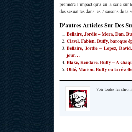
première l’impact qu’a eu la série sur 
des sexualités dans les 7 saisons de la s
D'autres Articles Sur Des Su
Bellaire, Jordie – Mora, Dan. Bu
Clavel, Fabien. Buffy, baroque é
Bellaire, Jordie – Lopez, Davi
jour…
Blake, Kendare. Buffy – A chaq
Olité, Marion. Buffy ou la révolt
Voir toutes les chroni