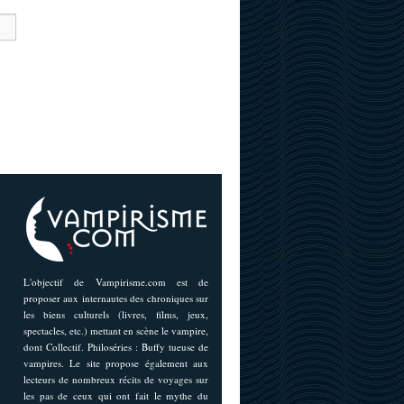
L'objectif de Vampirisme.com est de
proposer aux internautes des chroniques sur
les biens culturels (livres, films, jeux,
spectacles, etc.) mettant en scène le vampire,
dont Collectif. Philoséries : Buffy tueuse de
vampires. Le site propose également aux
lecteurs de nombreux récits de voyages sur
les pas de ceux qui ont fait le mythe du