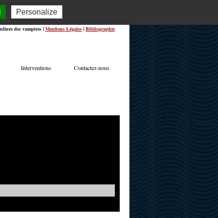
l
Personalize
ulture des vampires |
Mentions Légales
|
Bibliographie
Interventions
Contactez-nous
TERVIEWS
ACTUALITÉS