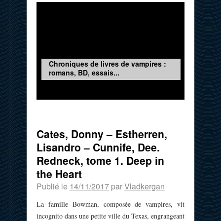
Chroniques de livres de vampires :
romans, BD, essais...
Cates, Donny – Estherren,
Lisandro – Cunnife, Dee.
Redneck, tome 1. Deep in
the Heart
Publié le
14/11/2017
par
Vladkergan
La famille Bowman, composée de vampires, vit
incognito dans une petite ville du Texas, engrangeant