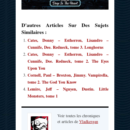
D'autres Articles Sur Des Sujets
Similaires :
Cates, Donny – Estherren, Lisandro –
Cunnife, Dee. Redneck, tome 3. Longhorns
Cates, Donny – Estherren, Lisandro –
Cunnife, Dee. Redneck, tome 2. The Eyes
Upon You
Cornell, Paul – Broxton, Jimmy. Vampirella,
tome 2. The God You Know
Lemire, Jeff – Nguyen, Dustin. Little
Monsters, tome 1
Voir toutes les chroniques
et articles de
Vladkergan