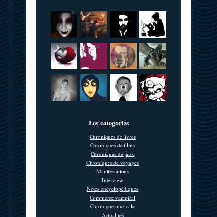
Les categories
Chroniques de livres
Chroniques de films
Chroniques de jeux
Chroniques de voyages
Manifestations
Interview
Notes encyclopédiques
Commerce vampiral
Chronique musicale
Actualités