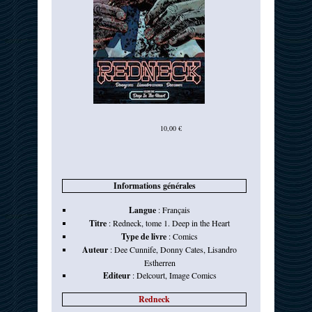
10,00 €
Informations générales
Langue
:
Français
Titre
:
Redneck, tome 1. Deep in the Heart
Type de livre
:
Comics
Auteur
:
Dee Cunnife
,
Donny Cates
,
Lisandro
Estherren
Editeur
:
Delcourt
,
Image Comics
Redneck