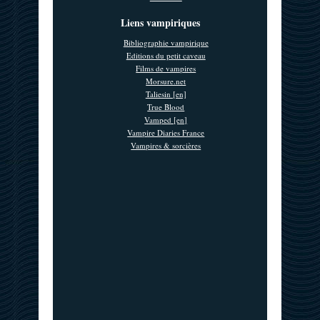
Liens vampiriques
Bibliographie vampirique
Editions du petit caveau
Films de vampires
Morsure.net
Taliesin [en]
True Blood
Vamped [en]
Vampire Diaries France
Vampires & sorcières