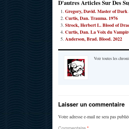
D'autres Articles Sur Des Su
Gregory, David. Master of Dark 
Curtis, Dan. Trauma. 1976
Strock, Herbert L. Blood of Dra
Curtis, Dan. La Voix du Vampir
Anderson, Brad. Blood. 2022
Voir toutes les chroni
Laisser un commentaire
Votre adresse e-mail ne sera pas publié
Commentaire
*