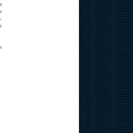
nt
r
.
e
s