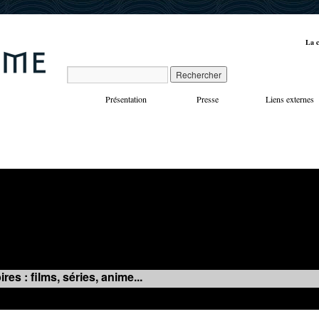
La c
Présentation
Presse
Liens externes
VOYAGES
MANIFESTATIONS
MUSIQUE
IN
es : films, séries, anime...