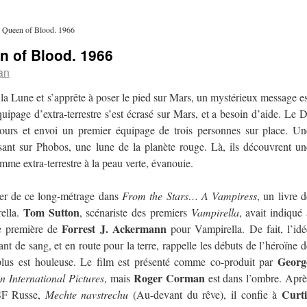
. Queen of Blood. 1966
en of Blood. 1966
an
a Lune et s’apprête à poser le pied sur Mars, un mystérieux message es
quipage d’extra-terrestre s’est écrasé sur Mars, et a besoin d’aide. Le D
ours et envoi un premier équipage de trois personnes sur place. Un
sant sur Phobos, une lune de la planète rouge. Là, ils découvrent un
mme extra-terrestre à la peau verte, évanouie.
rler de ce long-métrage dans
From the Stars… A Vampiress
, un livre d
Tom Sutton
ella.
, scénariste des premiers
Vampirella
, avait indiqué 
Forrest J. Ackermann
rce première de
pour Vampirella. De fait, l’idé
nt de sang, et en route pour la terre, rappelle les débuts de l’héroïne d
Georg
 plus est houleuse. Le film est présenté comme co-produit par
Roger Corman
 International Pictures
, mais
est dans l’ombre. Aprè
Curti
 SF Russe,
Mechte navstrechu
(Au-devant du rêve), il confie à