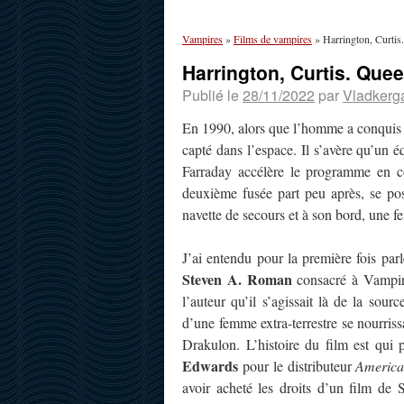
Vampires
»
Films de vampires
»
Harrington, Curtis
Harrington, Curtis. Que
Publié le
28/11/2022
par
Vladkerg
En 1990, alors que l’homme a conquis l
capté dans l’espace. Il s’avère qu’un é
Farraday accélère le programme en c
deuxième fusée part peu après, se po
navette de secours et à son bord, une fe
J’ai entendu pour la première fois pa
Steven A. Roman
consacré à Vampir
l’auteur qu’il s’agissait là de la sou
d’une femme extra-terrestre se nourrissa
Drakulon. L’histoire du film est qui
Edwards
pour le distributeur
American
avoir acheté les droits d’un film de