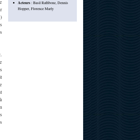
le
Acteurs
:
Basil Rathbone
,
Dennis
r
Hopper
,
Florence Marly
)
s
s
k
.
e
s
t
e
t
à
m
s
s