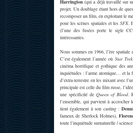
Harrington
(qui a déjà travaillé sur 
projet. Un doublage étant hors de que
recomposer un film, en exploitant le mé
pour les scènes spatiales et les
SFX
. 
(l’une des fusées porte le sigle C
intéressantes.
Nous sommes en 1966, l’ère spatiale a
C’est également l’année où
Star Trek
cinéma horrifique et gothique des an
inquiétudes : l’arme atomique… et la f
d’extra-terrestre en les mixant avec l’
principale est celle du film russe, l’i
une spécificité de
Queen of Blood
. 
l’ensemble, qui parvient à accrocher le
Denn
tient également à son casting :
Floren
fameux de Sherlock Holmes),
toute l’inquiétude surnaturelle / science