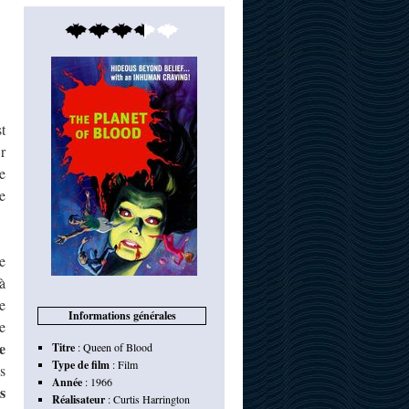
t
r
e
e
e
à
e
Informations générales
e
e
Titre
:
Queen of Blood
Type de film
:
Film
s
Année
:
1966
s
Réalisateur
:
Curtis Harrington