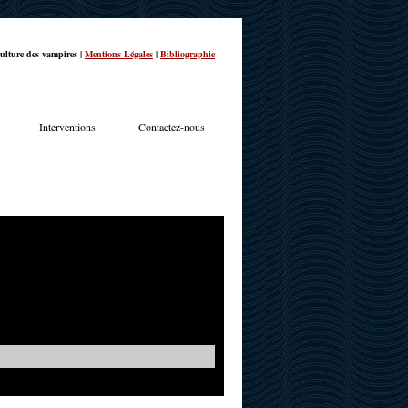
ulture des vampires |
Mentions Légales
|
Bibliographie
Interventions
Contactez-nous
TERVIEWS
ACTUALITÉS