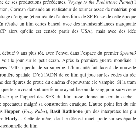
une de ses productions précédentes,
Voyage to the Prehistoric Planet
) 
stion, Corman demande au réalisateur de tourner assez de matériau pou
trage d’origine (et en réalité d’autres films de SF Russe de cette époque
En résulte un film certes bancal, avec des invraisemblances marquante
CCP alors qu’elle est censée partir des USA), mais avec des idée
 débuté 9 ans plus tôt, avec l’envoi dans l’espace du premier
Spoutni
voit le jour sur le petit écran. Après la première guerre mondiale, l
nées 1940 a perdu de sa superbe. L’humanité fait face à de nouvelle
rontière spatiale. D’où l’ADN de ce film qui joue sur les codes du réci
une des figures de proue du cinéma d’épouvante : le vampire. Si la tram
dée que le survivant soit une femme ayant besoin de sang pour survivre es
Reste que l’apport des SFX du film russe donne un certain cachet 
 spectateur malgré sa construction erratique. L’autre point fort du fil
is Hopper
Basil Rathbone
(
Easy Rider
),
(un des interprètes les plu
ce Marly
… Cette dernière, dont le rôle est muet, porte sur ses épaule
-fictionnelle du film.