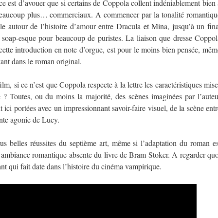
orce est d’avouer que si certains de Coppola collent indéniablement bien 
t beaucoup plus… commerciaux. A commencer par la tonalité romantiqu
lle autour de l’histoire d’amour entre Dracula et Mina, jusqu’à un fina
p soap-esque pour beaucoup de puristes. La liaison que dresse Coppol
ès cette introduction en note d’orgue, est pour le moins bien pensée, mêm
vant dans le roman original.
lm, si ce n’est que Coppola respecte à la lettre les caractéristiques mise
 ? Toutes, ou du moins la majorité, des scènes imaginées par l’auteu
 ici portées avec un impressionnant savoir-faire visuel, de la scène entr
ente agonie de Lucy.
us belles réussites du septième art, même si l’adaptation du roman es
e ambiance romantique absente du livre de Bram Stoker. A regarder quo
nant qui fait date dans l’histoire du cinéma vampirique.