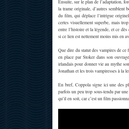
Ensuite, sur le plan de l’adaptation, f
la trame originale, d’autres semblen
du film, qui déplace l’intrigue origine
certes visuellement superbe, mais tro
entre l’histoire et la légende, et ce d
si ce lien est nettement moins mis en a
Que dire du statut des vampires de ce fi
en place par Stoker dans son ouvrage
irlandais pour donner vie au mythe sont
Jonathan et les trois vampiresses à la l
En bref, Coppola signe ici une des pl
parfois un peu trop sous-tendu par un
qu’il en soit, car c’est un film passion