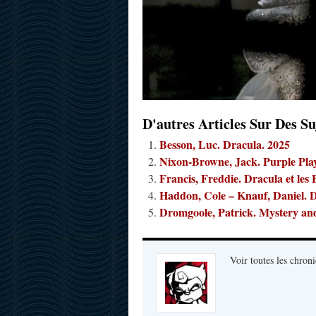
D'autres Articles Sur Des Su
Besson, Luc. Dracula. 2025
Nixon-Browne, Jack. Purple Play
Francis, Freddie. Dracula et les
Haddon, Cole – Knauf, Daniel. D
Dromgoole, Patrick. Mystery and 
Voir toutes les chroni