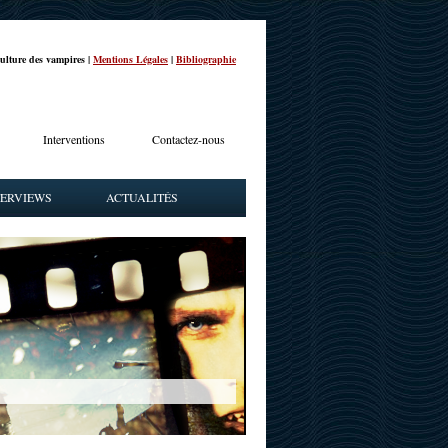
ulture des vampires |
Mentions Légales
|
Bibliographie
Interventions
Contactez-nous
TERVIEWS
ACTUALITÉS