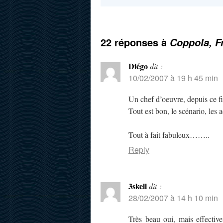
22 réponses à
Coppola, F
Diégo
dit :
10/02/2007 à 19 h 45 min
Un chef d’oeuvre, depuis ce f
Tout est bon, le scénario, les
Tout à fait fabuleux……..
Reply
3skell
dit :
28/02/2007 à 14 h 10 min
Très beau oui, mais effectivem