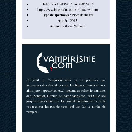
Dates
: du 18/03/2015 au 09/05/2015
http://www.billetreduc.com/130407/evt.htm
Type de spectacles
:
Pièce de théâtre
Année
:
2015
Auteur
:
Olivier Schmidt
L'objectif de Vampirisme.com est de proposer aux
internautes des chroniques sur les biens culturels (livres,
films, jeux, spectacles, etc.) mettant en scène le vampire,
dont Schmidt, Olivier. La dame sanglante. 2015. Le site
propose également aux lecteurs de nombreux récits de
voyages sur les pas de ceux qui ont fait le mythe du
vampire.