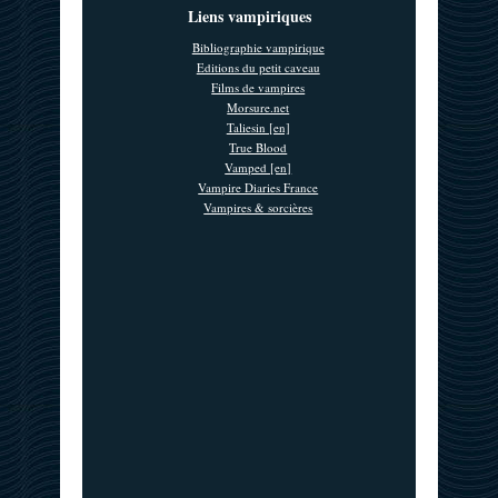
Liens vampiriques
Bibliographie vampirique
Editions du petit caveau
Films de vampires
Morsure.net
Taliesin [en]
True Blood
Vamped [en]
Vampire Diaries France
Vampires & sorcières