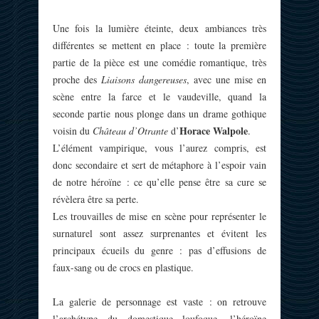
Une fois la lumière éteinte, deux ambiances très
différentes se mettent en place : toute la première
partie de la pièce est une comédie romantique, très
proche des
Liaisons dangereuses
, avec une mise en
scène entre la farce et le vaudeville, quand la
seconde partie nous plonge dans un drame gothique
Horace Walpole
voisin du
Château d’Otrante
d’
.
L’élément vampirique, vous l’aurez compris, est
donc secondaire et sert de métaphore à l’espoir vain
de notre héroïne : ce qu’elle pense être sa cure se
révèlera être sa perte.
Les trouvailles de mise en scène pour représenter le
surnaturel sont assez surprenantes et évitent les
principaux écueils du genre : pas d’effusions de
faux-sang ou de crocs en plastique.
La galerie de personnage est vaste : on retrouve
l’archétype du domestique loufoque, l’héroïne