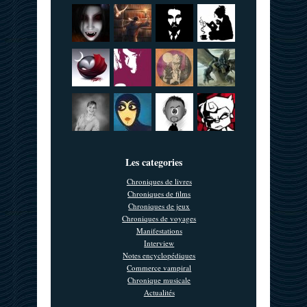
Les categories
Chroniques de livres
Chroniques de films
Chroniques de jeux
Chroniques de voyages
Manifestations
Interview
Notes encyclopédiques
Commerce vampiral
Chronique musicale
Actualités