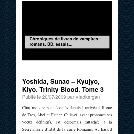
Chroniques de livres de vampires :
romans, BD, essais...
Yoshida, Sunao – Kyujyo,
Kiyo. Trinity Blood. Tome 3
Publié le
20/07/2009
par
Vladkergan
Cinq mois se sont écoulés depuis l’arrivée à Rome
de Tres, Abel et Esther. Celle-ci, ayant prononcé ses
voeux définitifs, est désormais rattachée à la
Secrétairerie d’Etat de la curie Romaine. Au hasard