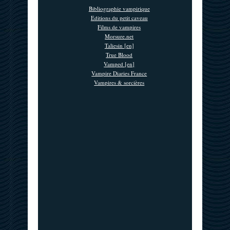
Bibliographie vampirique
Editions du petit caveau
Films de vampires
Morsure.net
Taliesin [en]
True Blood
Vamped [en]
Vampire Diaries France
Vampires & sorcières