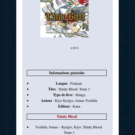
0,99 €
Informations générales
Langue
:
Français
Titre
:
Trinity Blood. Tome 3
Type de livre
:
Manga
Auteur
:
Kiyo Kyujyo
,
Sunao Yoshida
Editeur
:
Kana
Trinity Blood
Yoshida, Sunao – Kyujyo, Kiyo. Trinity Blood.
Tome 3