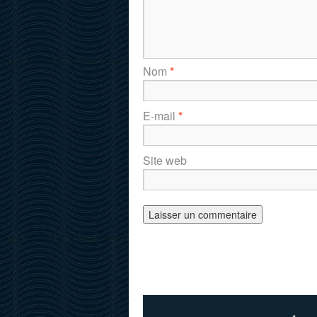
Nom
*
E-mail
*
Site web