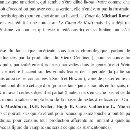
fantastique américain, qui semble s’être dilué là-bas (voire comme che
it d’accord ou pas avec cette assertion, elle n’enlèvera pas la frustratio
Michael Rowe
 sortis depuis (pour en choisir un au hasard, le
Enter
de
ns est réduit à une notule sur
Le Chant de Kali
) mais il y a déjà un
émisme vu tout ce qui reste à redécouvrir) en se limitant au siècl
èse du fantastique américain sous forme chronologique, partant de
influencés par la production du Vieux Continent), pour se concentre
es pulp, particulièrement riche en nouvelles dans le genre (merci Weir
t de mettre l’accent sur les grands leader de la période (la partie su
mais aussi celles consacrées à Smith et Howard), voire de passer en revu
t contribué à cet âge d’or (pour certains jamais traduits en français, o
n travail certes subjectif et partial (l’auteur ne s’en cache pas, et ce dè
s moins à saluer compte tenu de la masse de textes à redécouvrir. On 
rk Mashburn
D.H. Keller
Hugh B. Cave
Catherine L. Moor
,
,
,
 et nouvellistes qui s’avèrent pour beaucoup assez touche-à-tout (et pa
ique, pour certains leur production afférente se limitant à quelque
vec la figure du vampire (ne serait-ce que les susmentionnés).