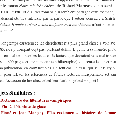
Robert Marasco
ur le roman
Notre vénérée chérie
, de
, qui a servi d
Dan Curtis
e
. Et d’autres romans qui semblent partager cette thématiqu
Shirle
alement été très interessé par la partie que l’auteur consacre à
Maison Hantée
et
Nous avons toujours vécu au château
m’ont fortemen
c intérêt.
ont longtemps caractérisée les chercheurs n’a plus grand-chose à voir ave
85, ne s’y trompait déjà pas, préférait définir le genre à sa manière plutô
s en mal de nouvelles lectures ès fantastique devraient sans mal trouve
 de 600 pages et une importante bibliographie), qui remet le curseur su
a publication, en eaux troubles. En tout cas, un essai qui se lit le stylo 
n, pour relever les références de futures lectures. Indispensable (et san
u l’occasion de lire chez cet éditeur, tant l’objet est soigné) !
jets Similaires :
Dictionnaire des littératures vampiriques
 Finné. L’étreinte de glace
s Finné et Jean Marigny. Elles reviennent… histoires de femme