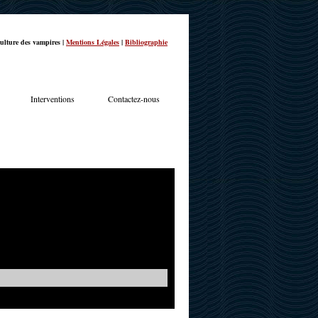
ulture des vampires |
Mentions Légales
|
Bibliographie
Interventions
Contactez-nous
TERVIEWS
ACTUALITÉS