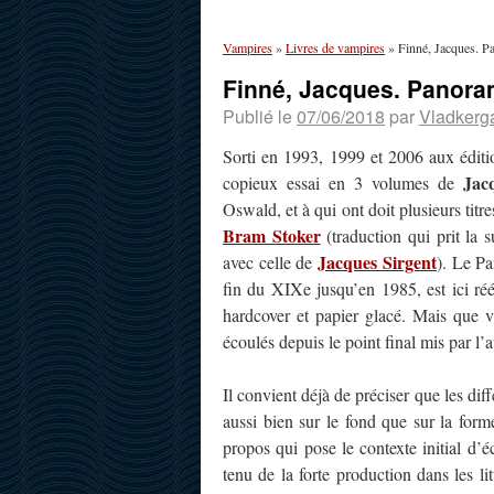
Vampires
»
Livres de vampires
»
Finné, Jacques. Pa
Finné, Jacques. Panoram
Publié le
07/06/2018
par
Vladkerg
Sorti en 1993, 1999 et 2006 aux édit
Jac
copieux essai en 3 volumes de
Oswald, et à qui ont doit plusieurs tit
Bram Stoker
(traduction qui prit la 
Jacques Sirgent
avec celle de
). Le Pa
fin du XIXe jusqu’en 1985, est ici ré
hardcover et papier glacé. Mais que v
écoulés depuis le point final mis par l’
Il convient déjà de préciser que les dif
aussi bien sur le fond que sur la for
propos qui pose le contexte initial d’é
tenu de la forte production dans les li