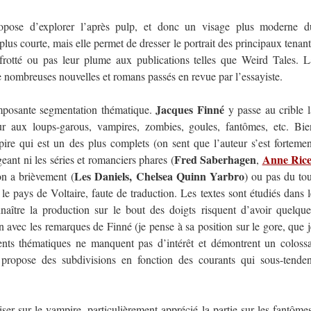
opose d’explorer l’après pulp, et donc un visage plus moderne d
plus courte, mais elle permet de dresser le portrait des principaux tenant
 frotté ou pas leur plume aux publications telles que Weird Tales. L
de nombreuses nouvelles et romans passés en revue par l’essayiste.
Jacques Finné
imposante segmentation thématique.
y passe au crible l
our aux loups-garous, vampires, zombies, goules, fantômes, etc. Bie
pire qui est un des plus complets (on sent que l’auteur s’est fortemen
Fred Saberhagen
Anne Ric
ant ni les séries et romanciers phares (
,
Les Daniels, Chelsea Quinn Yarbro
on a brièvement (
) ou pas du tou
le pays de Voltaire, faute de traduction. Les textes sont étudiés dans l
naître la production sur le bout des doigts risquent d’avoir quelque
 avec les remarques de Finné (je pense à sa position sur le gore, que j
nts thématiques ne manquent pas d’intérêt et démontrent un colossa
il propose des subdivisions en fonction des courants qui sous-tenden
er sur le vampire, particulièrement apprécié la partie sur les fantômes