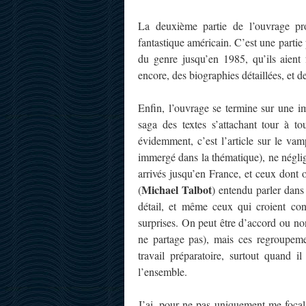
La deuxième partie de l’ouvrage pr
fantastique américain. C’est une partie 
du genre jusqu’en 1985, qu’ils aient
encore, des biographies détaillées, et 
Enfin, l’ouvrage se termine sur une 
saga des textes s’attachant tour à t
évidemment, c’est l’article sur le vam
immergé dans la thématique), ne néglige
arrivés jusqu’en France, et ceux dont 
Michael Talbot
(
) entendu parler dans 
détail, et même ceux qui croient con
surprises. On peut être d’accord ou non
ne partage pas), mais ces regroupeme
travail préparatoire, surtout quand 
l’ensemble.
J’ai, pour ne pas uniquement me focalis