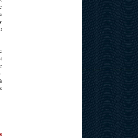
e
e
y
t
c
t
r
r
à
s
s