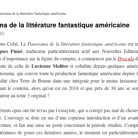
norama de la littérature fantastique américaine
a de la littérature fantastique américaine
an
ions Cefal, Le
Panorama de la littérature fantastique américaine
est u
ques Finné
, traducteur particulièrement actif aux Nouvelles Edition
res d’importance sur la figure du vampire, à commencer par le
Dracula
d
Lucienne Molitor
suite de celle de
et cohabite depuis quelques année
norama, qui couvre toute la production fantastique américaine depuis l
édité chez Terre de Brume dans une intégrale pour le moins luxueuse 
aut le contenu, alors qu’on est en 2018 et que près de 30 ans se son
auteur au tome 3 original ?
férents opus ont été revus par l’essayiste, qui a corrigé pas mal de choses
me. L’ouvrage se dote en sus d’une copieuse introduction et d’un avant
criture, et fait une mise au point concernant la période étudiée. Compt
ttératures de genre ces dernières années, le moment est particulièremen