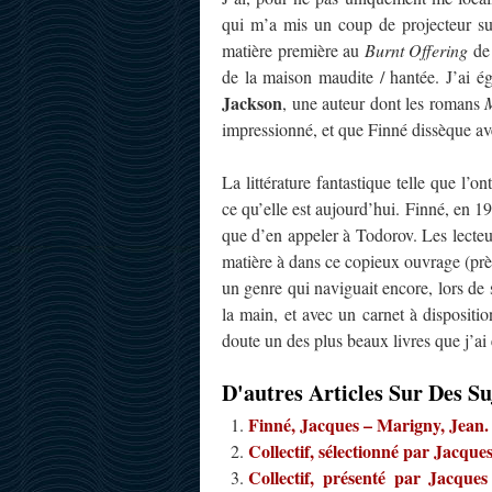
qui m’a mis un coup de projecteur s
matière première au
Burnt Offering
d
de la maison maudite / hantée. J’ai ég
Jackson
, une auteur dont les romans
impressionné, et que Finné dissèque ave
La littérature fantastique telle que l’
ce qu’elle est aujourd’hui. Finné, en 19
que d’en appeler à Todorov. Les lecteur
matière à dans ce copieux ouvrage (près
un genre qui naviguait encore, lors de s
la main, et avec un carnet à dispositio
doute un des plus beaux livres que j’ai e
D'autres Articles Sur Des Su
Finné, Jacques – Marigny, Jean. 
Collectif, sélectionné par Jacques
Collectif, présenté par Jacque