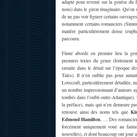
adapté pour revenir sur la genèse du 
nous) dans le giron imaginaire. Qu’on so
de ne pas voir figurer certains ouvrages
notamment certains romanciers (Simmo
matière particulièrement dense (euph
parcouru.
Finné aborde en premier lieu la gen
premiers textes du genre (fortement 
ensuite dans le détail sur l’époque d
Tales). Il n’en oublie pas pour autan
Lovecraft, particulièrement détaillée, 
un nombre impressionnant d’auteurs ayan
tombés dans l’oubli outre-Atlantique). U
la préface), mais qui n’en demeure pa
Ki
retrouve ainsi des noms tels que
Edmond Hamilton
, … Des romanciers
forcément uniquement voué au fantast
nouvelles), et dont beaucoup ont joué a