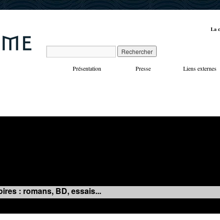
La c
Présentation
Presse
Liens externes
VOYAGES
MANIFESTATIONS
MUSIQUE
IN
ires : romans, BD, essais...