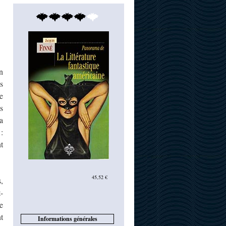
n
s
e
s
a
:
t
45,52 €
,
-
e
t
Informations générales