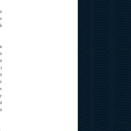
u
s
à
a
n
t
e
)
t
e
s
e
l
t
,