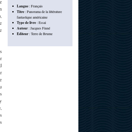
z
Langue
:
Français
n
Titre
:
Panorama de la littérature
),
fantastique américaine
e
Type de livre
:
Essai
Auteur
:
Jacques Finné
e
Editeur
:
Terre de Brume
s
r
d
r
e
u
s
y
e
,
s
s