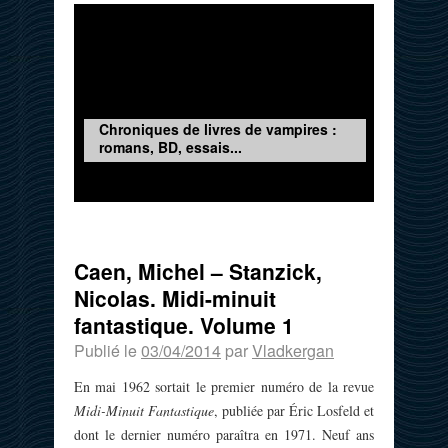
Chroniques de livres de vampires :
romans, BD, essais...
Caen, Michel – Stanzick,
Nicolas. Midi-minuit
fantastique. Volume 1
Publié le
03/04/2014
par
Vladkergan
En mai 1962 sortait le premier numéro de la revue
Midi-Minuit Fantastique
, publiée par Éric Losfeld et
dont le dernier numéro paraîtra en 1971. Neuf ans