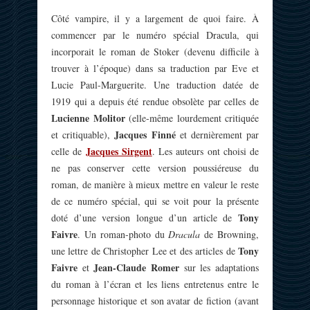
Côté vampire, il y a largement de quoi faire. À
commencer par le numéro spécial Dracula, qui
incorporait le roman de Stoker (devenu difficile à
trouver à l’époque) dans sa traduction par Eve et
Lucie Paul-Marguerite. Une traduction datée de
1919 qui a depuis été rendue obsolète par celles de
Lucienne Molitor
(elle-même lourdement critiquée
Jacques Finné
et critiquable),
et dernièrement par
Jacques Sirgent
celle de
. Les auteurs ont choisi de
ne pas conserver cette version poussiéreuse du
roman, de manière à mieux mettre en valeur le reste
de ce numéro spécial, qui se voit pour la présente
Tony
doté d’une version longue d’un article de
Faivre
. Un roman-photo du
Dracula
de Browning,
Tony
une lettre de Christopher Lee et des articles de
Faivre
Jean-Claude Romer
et
sur les adaptations
du roman à l’écran et les liens entretenus entre le
personnage historique et son avatar de fiction (avant