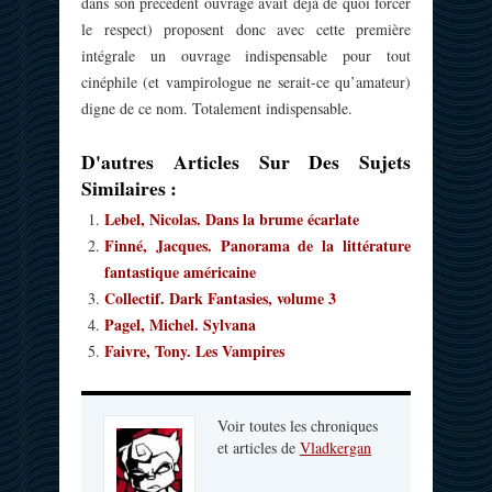
dans son précédent ouvrage avait déjà de quoi forcer
le respect) proposent donc avec cette première
intégrale un ouvrage indispensable pour tout
cinéphile (et vampirologue ne serait-ce qu’amateur)
digne de ce nom. Totalement indispensable.
D'autres Articles Sur Des Sujets
Similaires :
Lebel, Nicolas. Dans la brume écarlate
Finné, Jacques. Panorama de la littérature
fantastique américaine
Collectif. Dark Fantasies, volume 3
Pagel, Michel. Sylvana
Faivre, Tony. Les Vampires
Voir toutes les chroniques
et articles de
Vladkergan