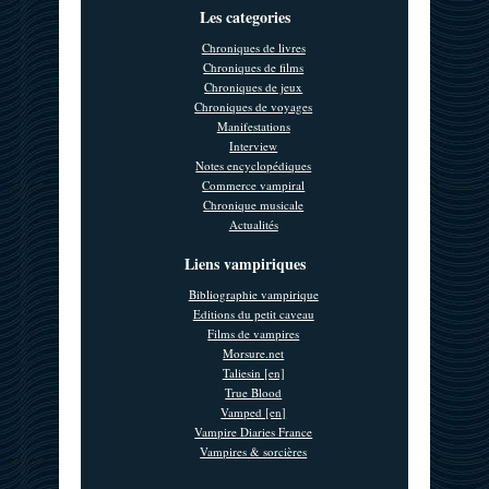
Les categories
Chroniques de livres
Chroniques de films
Chroniques de jeux
Chroniques de voyages
Manifestations
Interview
Notes encyclopédiques
Commerce vampiral
Chronique musicale
Actualités
Liens vampiriques
Bibliographie vampirique
Editions du petit caveau
Films de vampires
Morsure.net
Taliesin [en]
True Blood
Vamped [en]
Vampire Diaries France
Vampires & sorcières