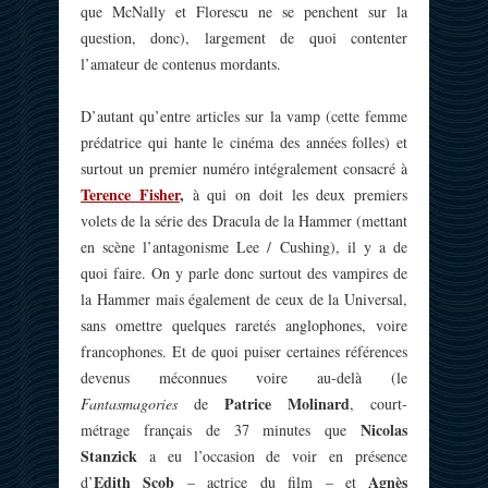
que McNally et Florescu ne se penchent sur la
question, donc), largement de quoi contenter
l’amateur de contenus mordants.
D’autant qu’entre articles sur la vamp (cette femme
prédatrice qui hante le cinéma des années folles) et
surtout un premier numéro intégralement consacré à
Terence Fisher
,
à qui on doit les deux premiers
volets de la série des Dracula de la Hammer (mettant
en scène l’antagonisme Lee / Cushing), il y a de
quoi faire. On y parle donc surtout des vampires de
la Hammer mais également de ceux de la Universal,
sans omettre quelques raretés anglophones, voire
francophones. Et de quoi puiser certaines références
devenus méconnues voire au-delà (le
Patrice Molinard
Fantasmagories
de
, court-
Nicolas
métrage français de 37 minutes que
Stanzick
a eu l’occasion de voir en présence
Edith Scob
Agnès
d’
– actrice du film – et