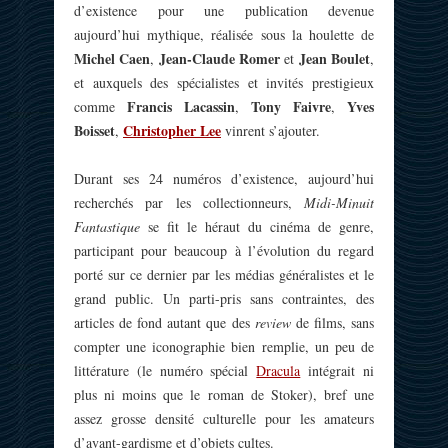
d’existence pour une publication devenue
aujourd’hui mythique, réalisée sous la houlette de
Michel Caen
Jean-Claude Romer
Jean Boulet
,
et
,
et auxquels des spécialistes et invités prestigieux
Francis Lacassin
Tony Faivre
Yves
comme
,
,
Boisset
Christopher Lee
,
vinrent s’ajouter.
Durant ses 24 numéros d’existence, aujourd’hui
recherchés par les collectionneurs,
Midi-Minuit
Fantastique
se fit le héraut du cinéma de genre,
participant pour beaucoup à l’évolution du regard
porté sur ce dernier par les médias généralistes et le
grand public. Un parti-pris sans contraintes, des
articles de fond autant que des
review
de films, sans
compter une iconographie bien remplie, un peu de
littérature (le numéro spécial
Dracula
intégrait ni
plus ni moins que le roman de Stoker), bref une
assez grosse densité culturelle pour les amateurs
d’avant-gardisme et d’objets cultes.