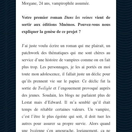
Morgane, 24 ans, vampirophile assumée.
Votre premier roman
vient de
Dans les veines
sortir aux éditions Mnémos. Pouvez-vous nous
expliquer la genèse de ce projet ?
J’ai juste voulu écrire un roman qui me plairait, un
patchwork des thématiques qui me sont chères au
service d’une histoire de vampires comme on en fait
plus trop. Les personnages, je les ai portés en moi
toute mon adolescence, il fallait juste un déclic pour
qu’ils prennent vie sur le papier. Ce déclic fut la
sortie de
Twilight
et l’engouement provoqué auprès
des jeunes. Soudain, les blogs ne parlaient plus de
Lestat mais d’Edward. Il m’a semblé qu’il était
temps de rétablir certaines valeurs. Un vampire,
c’est l’être le plus égoïste qui soit, il doit tuer les
autres pour assurer sa propre survie. Alors quand
une lycéenne s’en amourache, logiquement, ça ne