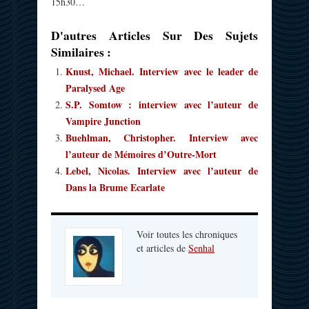
15h30…
D'autres Articles Sur Des Sujets
Similaires :
Knust, Michael. Interview avec le leader de
Paralysed Age
S.P. Somtow : interview avec l’auteur de
Vampire Junction
Buehlman, Christopher. Interview avec
l’auteur de Mémoires d’Outre-Mort
Lebel, Nicolas. Interview avec l’auteur de
Dans la Brume Ecarlate
Voir toutes les chroniques
et articles de
Senhal