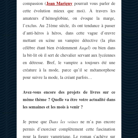
Jean Marigny
compassion (
pourrait vous parler de
cette évolution mieux que moi). À travers les
amateurs d’hémoglobine, on évoque la marge,
l’exclus. Au 21ème siècle, ils ont tendance à passer
d’anti-héros à héros, dans cette vague d’œuvre
mettant en scène un vampire détective (la plus
célèbre étant bien évidemment
Angel
) ou bien dans
la bit-lit où il sert de chevalier servant aux lycéennes
en détresse. Bref, le vampire a toujours été une
créature à la mode, parce qu’il se métamorphose
pour suivre la mode, la créant parfois…
Avez-vous encore des projets de livres sur ce
même thème ? Quelle va être votre actualité dans
les semaines et les mois à venir ?
Je pense que
Dans les veines
ne m’a pas encore
permis d’exorciser complètement cette fascination
pour la figure vampirique. Le roman s’achève sur