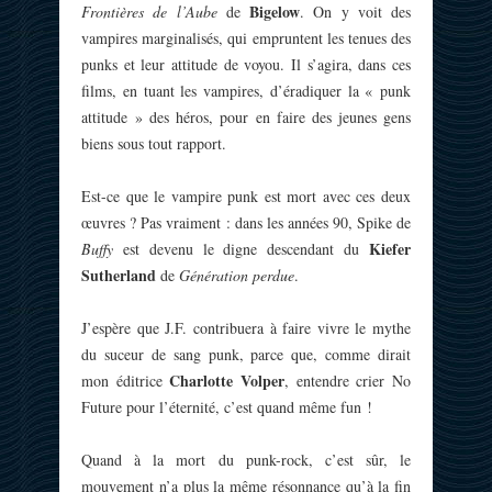
Bigelow
Frontières de l’Aube
de
. On y voit des
vampires marginalisés, qui empruntent les tenues des
punks et leur attitude de voyou. Il s’agira, dans ces
films, en tuant les vampires, d’éradiquer la « punk
attitude » des héros, pour en faire des jeunes gens
biens sous tout rapport.
Est-ce que le vampire punk est mort avec ces deux
œuvres ? Pas vraiment : dans les années 90, Spike de
Kiefer
Buffy
est devenu le digne descendant du
Sutherland
de
Génération perdue
.
J’espère que J.F. contribuera à faire vivre le mythe
du suceur de sang punk, parce que, comme dirait
Charlotte Volper
mon éditrice
, entendre crier No
Future pour l’éternité, c’est quand même fun !
Quand à la mort du punk-rock, c’est sûr, le
mouvement n’a plus la même résonnance qu’à la fin