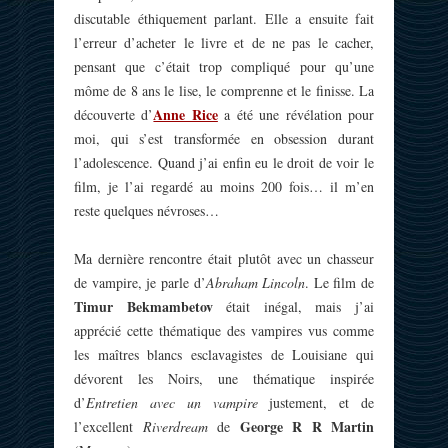
discutable éthiquement parlant. Elle a ensuite fait
l’erreur d’acheter le livre et de ne pas le cacher,
pensant que c’était trop compliqué pour qu’une
môme de 8 ans le lise, le comprenne et le finisse. La
Anne Rice
découverte d’
a été une révélation pour
moi, qui s’est transformée en obsession durant
l’adolescence. Quand j’ai enfin eu le droit de voir le
film, je l’ai regardé au moins 200 fois… il m’en
reste quelques névroses…
Ma dernière rencontre était plutôt avec un chasseur
de vampire, je parle d’
Abraham Lincoln
. Le film de
Timur Bekmambetov
était inégal, mais j’ai
apprécié cette thématique des vampires vus comme
les maîtres blancs esclavagistes de Louisiane qui
dévorent les Noirs, une thématique inspirée
d’
Entretien avec un vampire
justement, et de
George R R Martin
l’excellent
Riverdream
de