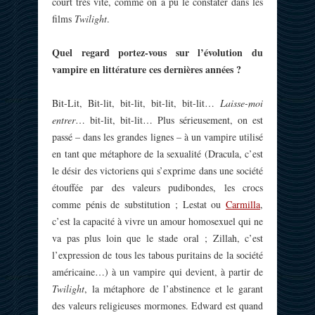
court très vite, comme on a pu le constater dans les
films
Twilight
.
Quel regard portez-vous sur l’évolution du
vampire en littérature ces dernières années ?
Bit-Lit, Bit-lit, bit-lit, bit-lit, bit-lit…
Laisse-moi
entrer
… bit-lit, bit-lit… Plus sérieusement, on est
passé – dans les grandes lignes – à un vampire utilisé
en tant que métaphore de la sexualité (Dracula, c’est
le désir des victoriens qui s’exprime dans une société
étouffée par des valeurs pudibondes, les crocs
comme pénis de substitution ; Lestat ou
Carmilla
,
c’est la capacité à vivre un amour homosexuel qui ne
va pas plus loin que le stade oral ; Zillah, c’est
l’expression de tous les tabous puritains de la société
américaine…) à un vampire qui devient, à partir de
Twilight
, la métaphore de l’abstinence et le garant
des valeurs religieuses mormones. Edward est quand