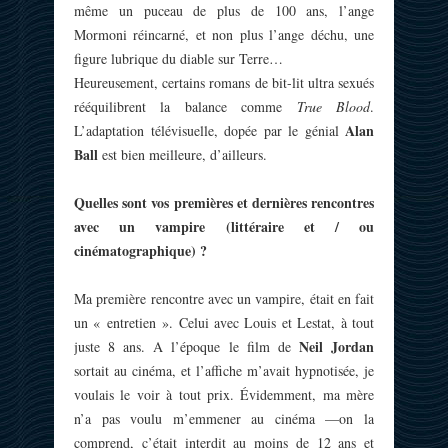
même un puceau de plus de 100 ans, l’ange
Mormoni réincarné, et non plus l’ange déchu, une
figure lubrique du diable sur Terre…
Heureusement, certains romans de bit-lit ultra sexués
rééquilibrent la balance comme
True Blood
.
Alan
L’adaptation télévisuelle, dopée par le génial
Ball
est bien meilleure, d’ailleurs.
Quelles sont vos premières et dernières rencontres
avec un vampire (littéraire et / ou
cinématographique) ?
Ma première rencontre avec un vampire, était en fait
un « entretien ». Celui avec Louis et Lestat, à tout
Neil Jordan
juste 8 ans. A l’époque le film de
sortait au cinéma, et l’affiche m’avait hypnotisée, je
voulais le voir à tout prix. Évidemment, ma mère
n’a pas voulu m’emmener au cinéma —on la
comprend, c’était interdit au moins de 12 ans et