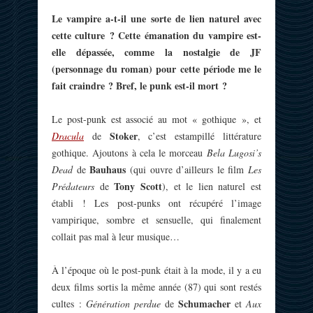
Le vampire a-t-il une sorte de lien naturel avec
cette culture ? Cette émanation du vampire est-
elle dépassée, comme la nostalgie de JF
(personnage du roman) pour cette période me le
fait craindre ? Bref, le punk est-il mort ?
Le post-punk est associé au mot « gothique », et
Stoker
Dracula
de
, c’est estampillé littérature
gothique. Ajoutons à cela le morceau
Bela Lugosi’s
Bauhaus
Dead
de
(qui ouvre d’ailleurs le film
Les
Tony Scott
Prédateurs
de
), et le lien naturel est
établi ! Les post-punks ont récupéré l’image
vampirique, sombre et sensuelle, qui finalement
collait pas mal à leur musique…
À l’époque où le post-punk était à la mode, il y a eu
deux films sortis la même année (87) qui sont restés
Schumacher
cultes :
Génération perdue
de
et
Aux