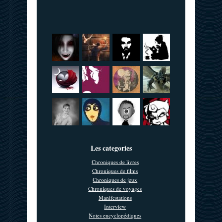
Les categories
Chroniques de livres
Chroniques de films
Chroniques de jeux
Chroniques de voyages
Manifestations
Interview
Notes encyclopédiques