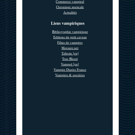
Commerce vampiral
Chronique musicale
Actualités
Liens vampiriques
Bibliographie vampirique
Editions du petit caveau
Films de vampires
Morsure.net
Taliesin [en]
True Blood
Vamped [en]
Vampire Diaries France
Vampires & sorcières