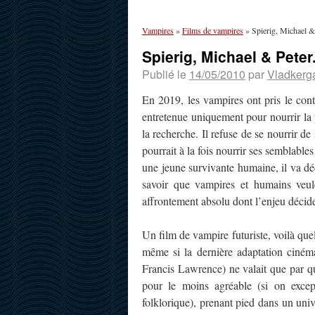
Vampires
»
Films de vampires
»
Spierig, Michael &
Spierig, Michael & Pete
Publié le
14/05/2010
par
Vladkerg
En 2019, les vampires ont pris le cont
entretenue uniquement pour nourrir la
la recherche. Il refuse de se nourrir d
pourrait à la fois nourrir ses semblabl
une jeune survivante humaine, il va dé
savoir que vampires et humains veul
affrontement absolu dont l’enjeu décid
Un film de vampire futuriste, voilà que
même si la dernière adaptation ciném
Francis Lawrence) ne valait que par q
pour le moins agréable (si on excep
folklorique), prenant pied dans un univ