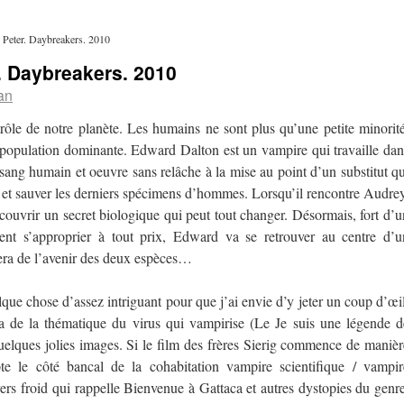
 Peter. Daybreakers. 2010
r. Daybreakers. 2010
an
rôle de notre planète. Les humains ne sont plus qu’une petite minorité
 population dominante. Edward Dalton est un vampire qui travaille dan
e sang humain et oeuvre sans relâche à la mise au point d’un substitut qu
es et sauver les derniers spécimens d’hommes. Lorsqu’il rencontre Audrey
couvrir un secret biologique qui peut tout changer. Désormais, fort d’u
ent s’approprier à tout prix, Edward va se retrouver au centre d’u
era de l’avenir des deux espèces…
lque chose d’assez intriguant pour que j’ai envie d’y jeter un coup d’œil
a de la thématique du virus qui vampirise (Le Je suis une légende d
uelques jolies images. Si le film des frères Sierig commence de manièr
te le côté bancal de la cohabitation vampire scientifique / vampir
ers froid qui rappelle Bienvenue à Gattaca et autres dystopies du genre