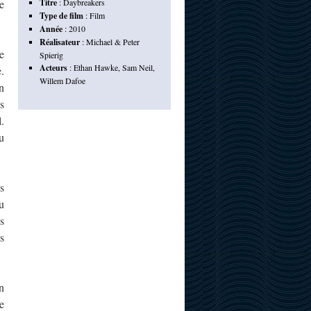
e
Titre
:
Daybreakers
Type de film
:
Film
Année
:
2010
Réalisateur
:
Michael & Peter
e
Spierig
Acteurs
:
Ethan Hawke
,
Sam Neil
,
.
Willem Dafoe
n
s
.
u
s
u
s
s
n
e