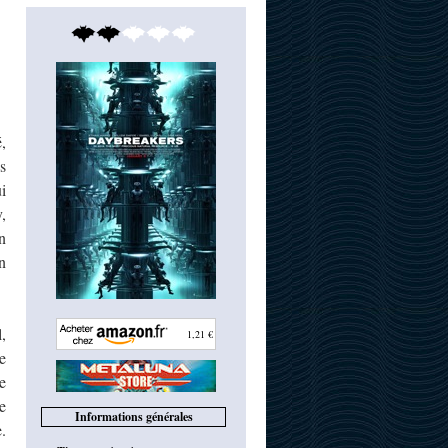
,
s
i
,
n
n
,
1,21 €
e
e
e
Informations générales
.