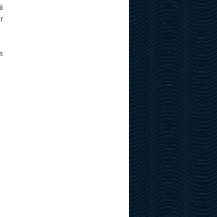
t
r
n