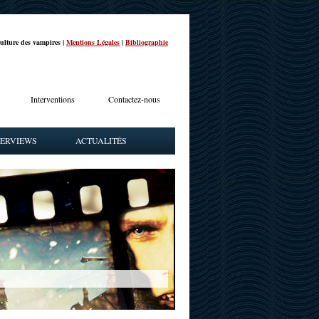
ulture des vampires |
Mentions Légales
|
Bibliographie
Interventions
Contactez-nous
TERVIEWS
ACTUALITÉS