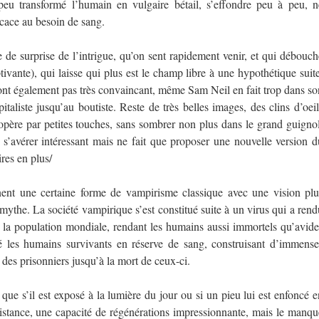
eu transformé l’humain en vulgaire bétail, s’effondre peu à peu, n
icace au besoin de sang.
 de surprise de l’intrigue, qu’on sent rapidement venir, et qui débouch
tivante), qui laisse qui plus est le champ libre à une hypothétique suite
sont également pas très convaincant, même Sam Neil en fait trop dans so
italiste jusqu’au boutiste. Reste de très belles images, des clins d’oeil
opère par petites touches, sans sombrer non plus dans le grand guignol
 s’avérer intéressant mais ne fait que proposer une nouvelle version d
ires en plus/
nt une certaine forme de vampirisme classique avec une vision plu
mythe. La société vampirique s’est constitué suite à un virus qui a rend
) la population mondiale, rendant les humains aussi immortels qu’avide
é les humains survivants en réserve de sang, construisant d’immense
g des prisonniers jusqu’à la mort de ceux-ci.
e s’il est exposé à la lumière du jour ou si un pieu lui est enfoncé e
ésistance, une capacité de régénérations impressionnante, mais le manqu