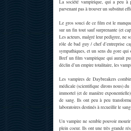
La société vampirique, qui a peu à p
parvenant pas à trouver un substitut eff
Le gros souci de ce film est le manque
sur un fin tout sauf surprenante (et cap
Les acteurs, malgré leur pedigree, ne 
rôle de bad guy / chef d’entreprise cap
sympathiques, et un sens du gore qui 
Bref un film vampirique qui aurait pu
déclin d’un empire totalitaire, les vamp
Les vampires de Daybreakers combine
médicale (scientifique dirons nous) du 
immortel (et de manière exponentielle
de sang. Ils ont peu à peu transform
laboratoires destinés à recueillir le san
Un vampire ne semble pouvoir mourir qu
plein coeur. Ils ont une très grande r