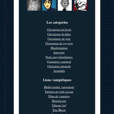
Les categories
Chroniques de livres
Chroniques de films
Chroniques de jeux
Chroniques de voyages
Manifestations
Interview
Notes encyclopédiques
Commerce vampiral
Chronique musicale
Actualités
Liens vampiriques
Bibliographie vampirique
Editions du petit caveau
Films de vampires
Morsure.net
Taliesin [en]
True Blood