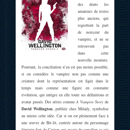
des dents les
amateurs de textes
plus anciens, qui
regrettent la part
de noirceur du
vampire, et ne se
retrouvent pas
dans cette
nouvelle mouture.
Pourtant, la conciliation n’en est pas moins possible,
si on considère le vampire non pas comme une
créature dont la représentation est figée dans le
temps mais comme une figure en constante
évolution, qui intègre en elle toute ses définitions et
avatar passés. Des séries comme
A Vampire Story
de
David Wellington
, publiée chez Milady, symbolise
au mieux cette idée. Car si on est pleinement face à
une œuvre de Bit-lit, centrée autour du personnage
féminin fort de Caxton qui essaie de concilier sa vie