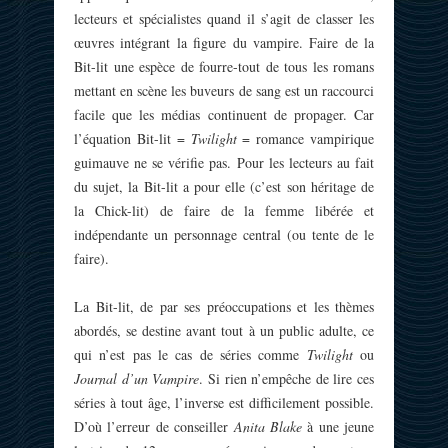
lecteurs et spécialistes quand il s’agit de classer les
œuvres intégrant la figure du vampire. Faire de la
Bit-lit une espèce de fourre-tout de tous les romans
mettant en scène les buveurs de sang est un raccourci
facile que les médias continuent de propager. Car
l’équation Bit-lit =
Twilight
= romance vampirique
guimauve ne se vérifie pas. Pour les lecteurs au fait
du sujet, la Bit-lit a pour elle (c’est son héritage de
la Chick-lit) de faire de la femme libérée et
indépendante un personnage central (ou tente de le
faire).
La Bit-lit, de par ses préoccupations et les thèmes
abordés, se destine avant tout à un public adulte, ce
qui n’est pas le cas de séries comme
Twilight
ou
Journal d’un Vampire
. Si rien n’empêche de lire ces
séries à tout âge, l’inverse est difficilement possible.
D’où l’erreur de conseiller
Anita Blake
à une jeune