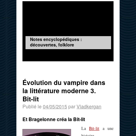
Notes encyclopédiques :
découvertes, folklore
Évolution du vampire dans
la littérature moderne 3.
Bit-lit
Publié le
04/05/2015
par
Vladkergan
Et Bragelonne créa la Bit-lit
La
Bit-lit
a une
histoire