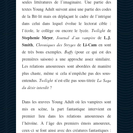
seules littératures de l’imaginaire. Une partie des
textes Young Adult suivent ainsi une partie des codes
de la Bit-lit mais en déplaçant le cadre de l’intrigue
dans celui dans lequel évolue le lectorat cible :
l’école, le collège ou encore le lycée.
Twilight
de
Stephenie Meyer
L.J.
,
Journal d’un vampire
de
Smith
Li-Cam
,
Chroniques des Stryges
de
en sont
de très bons exemples.
Buffy
(pour ce qui est des
premières saisons) a une approche assez similaire.
Les relations amoureuses sont abordées de manière
plus chaste, même si cela n’empêche pas des sous-
entendus.
Twilight
n’est-elle pas sous-titrée
La Saga
du désir interdit
?
Dans les œuvres Young Adult où les vampires sont
mis en scène, la part fantastique intervient en
premier lieu dans les relations amoureuses de
l’héroïne. À l’âge des premiers émois amoureux,
ceux-ci se font ainsi avec des créatures fantastiques :