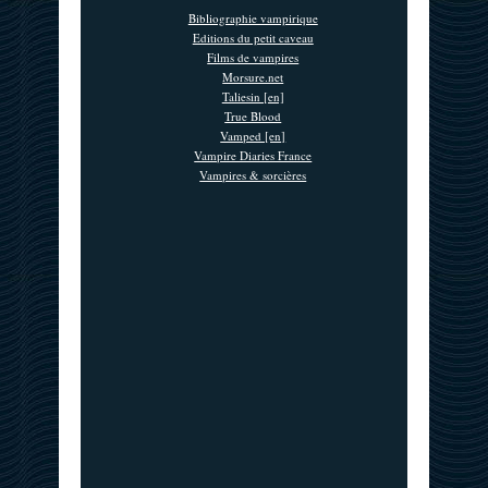
Bibliographie vampirique
Editions du petit caveau
Films de vampires
Morsure.net
Taliesin [en]
True Blood
Vamped [en]
Vampire Diaries France
Vampires & sorcières