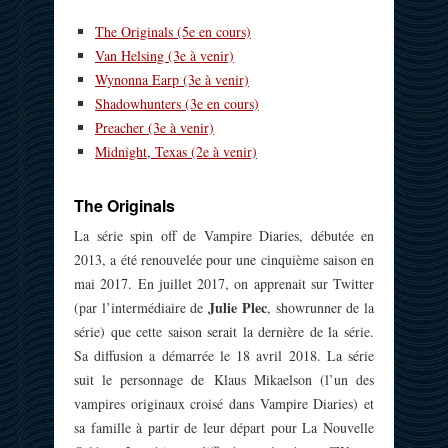
The Originals (5e en cours)
Van Helsing (3e à venir)
Wynonna Earp (3e à venir)
Shadowhunters (3e en cours)
Preacher (3e à venir)
Midnight, Texas (2e à venir)
The Originals
La série spin off de Vampire Diaries, débutée en
2013, a été renouvelée pour une cinquième saison en
mai 2017. En juillet 2017, on apprenait sur Twitter
Julie Plec
(par l’intermédiaire de
, showrunner de la
série) que cette saison serait la dernière de la série.
Sa diffusion a démarrée le 18 avril 2018. La série
suit le personnage de Klaus Mikaelson (l’un des
vampires originaux croisé dans Vampire Diaries) et
sa famille à partir de leur départ pour La Nouvelle