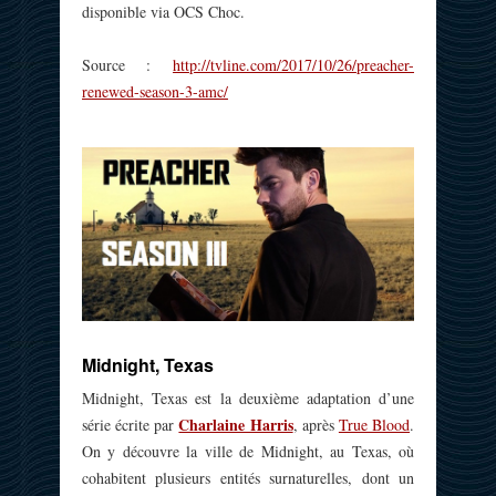
disponible via OCS Choc.
Source :
http://tvline.com/2017/10/26/preacher-
renewed-season-3-amc/
Midnight, Texas
Midnight, Texas est la deuxième adaptation d’une
Charlaine Harris
série écrite par
, après
True Blood
.
On y découvre la ville de Midnight, au Texas, où
cohabitent plusieurs entités surnaturelles, dont un