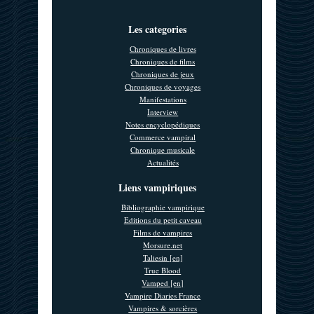
Les categories
Chroniques de livres
Chroniques de films
Chroniques de jeux
Chroniques de voyages
Manifestations
Interview
Notes encyclopédiques
Commerce vampiral
Chronique musicale
Actualités
Liens vampiriques
Bibliographie vampirique
Editions du petit caveau
Films de vampires
Morsure.net
Taliesin [en]
True Blood
Vamped [en]
Vampire Diaries France
Vampires & sorcières