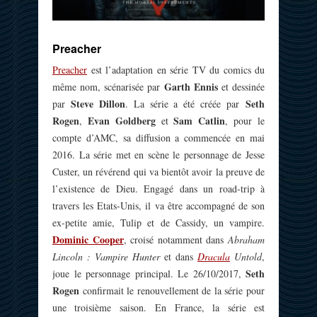
Preacher
Preacher
est l’adaptation en série TV du comics du
Garth Ennis
même nom, scénarisée par
et dessinée
Steve Dillon
Seth
par
. La série a été créée par
Rogen
Evan Goldberg
Sam Catlin
,
et
, pour le
compte d’AMC, sa diffusion a commencée en mai
2016. La série met en scène le personnage de Jesse
Custer, un révérend qui va bientôt avoir la preuve de
l’existence de Dieu. Engagé dans un road-trip à
travers les Etats-Unis, il va être accompagné de son
ex-petite amie, Tulip et de Cassidy, un vampire.
Dominic Cooper
, croisé notamment dans
Abraham
Lincoln : Vampire Hunter
et dans
Dracula
Untold
,
Seth
joue le personnage principal. Le 26/10/2017,
Rogen
confirmait le renouvellement de la série pour
une troisième saison. En France, la série est