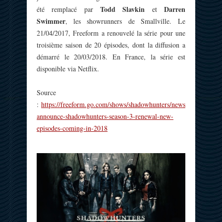
Todd Slavkin
Darren
été remplacé par
et
Swimmer
, les showrunners de Smallville. Le
21/04/2017, Freeform a renouvelé la série pour une
troisième saison de 20 épisodes, dont la diffusion a
démarré le 20/03/2018. En France, la série est
disponible via Netflix.
Source
:
https://freeform.go.com/shows/shadowhunters/news/freeform-
announce-shadowhunters-season-3-renewal-new-
episodes-coming-in-2018