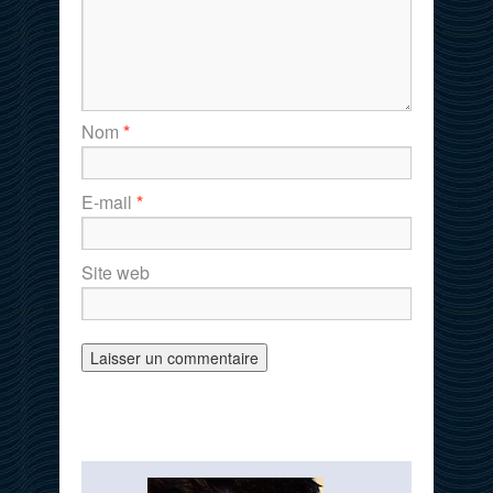
Nom
*
E-mail
*
Site web