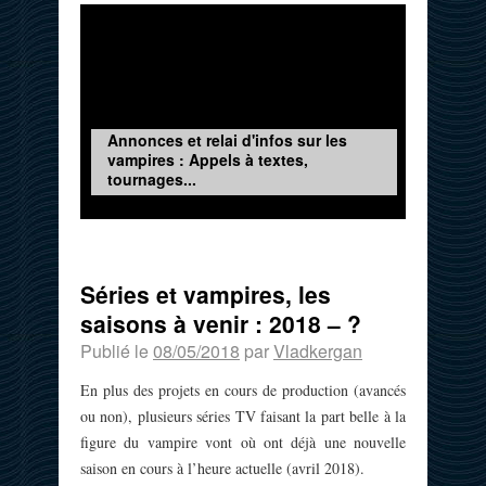
Annonces et relai d'infos sur les
vampires : Appels à textes,
tournages...
Séries et vampires, les
saisons à venir : 2018 – ?
Publié le
08/05/2018
par
Vladkergan
En plus des projets en cours de production (avancés
ou non), plusieurs séries TV faisant la part belle à la
figure du vampire vont où ont déjà une nouvelle
saison en cours à l’heure actuelle (avril 2018).