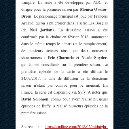
vampire. La série a été développée par NBC, et
Monica Owusu-
dirigée pour la première saison par
Breen
. Le personnage principal est joué par François
Arnaud, qu’on a pu croiser dans la série Les Borgias
Neil Jordan
(de
). La deuxième saison a été
confirmée par la chaîne en février 2018, annonçant
dans le même temps le départ (et le remplacement)
de plusieurs acteurs ainsi que deux nouveaux
Eric Charmelo
Nicole Snyder
showrunners :
et
,
qui étaient consultants sur la première saison. Le
première épisode de la série a été diffusé le
24/07/2017, la date de diffusion de la deuxième
saison n’étant pas connue pour le moment. En
France, la série est disponible via Syfy. A noter que
David Solomon
, connu pour avoir réalisé plusieurs
épisodes de Buffy, a réalisé plusieurs épisodes de la
première saison.
Source :
http://deadline.com/2018/02/midnight-