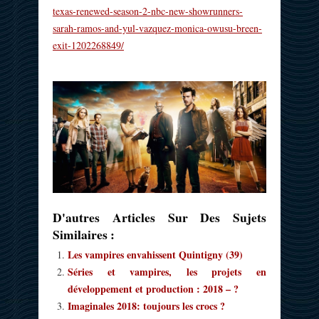
texas-renewed-season-2-nbc-new-showrunners-
sarah-ramos-and-yul-vazquez-monica-owusu-breen-
exit-1202268849/
D'autres Articles Sur Des Sujets
Similaires :
Les vampires envahissent Quintigny (39)
Séries et vampires, les projets en
développement et production : 2018 – ?
Imaginales 2018: toujours les crocs ?