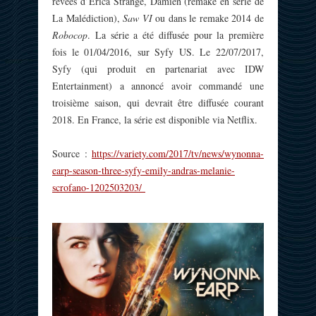
rêvées d’Erica Strange, Damien (remake en série de
La Malédiction),
Saw VI
ou dans le remake 2014 de
Robocop
. La série a été diffusée pour la première
fois le 01/04/2016, sur Syfy US. Le 22/07/2017,
Syfy (qui produit en partenariat avec IDW
Entertainment) a annoncé avoir commandé une
troisième saison, qui devrait être diffusée courant
2018. En France, la série est disponible via Netflix.
Source :
https://variety.com/2017/tv/news/wynonna-
earp-season-three-syfy-emily-andras-melanie-
scrofano-1202503203/