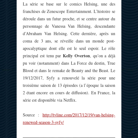
La série se base sur le comics Helsing, une des
franchises de Zenescope Entertainment. L’histoire se
déroule dans un futur proche, et se centre autour du
personnage de Vanessa Van Helsing, descendante
d’Abraham Van Helsing. Cette dernière, après un
coma de 3 ans, se réveille dans un monde post-
apocalyptique dont elle est le seul espoir. Le rôle
Kelly Overton
principal est tenu par
, qu’on a déjà
pu voir (notamment) dans La Force du destin, True
Blood et dans le remake de Beauty and the Beast. Le
19/12/2017, Syfy a renouvelé la série pour une
troisième saison de 13 épisodes (a l’époque la saison
2 étant encore en cours de diffusion). En France, la
série est disponible via Netflix.
Source :
http://tvline.com/2017/12/19/van-helsing-
renewed-season-3-syfy/