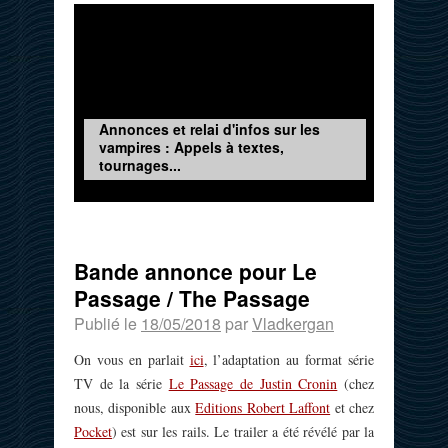
Annonces et relai d'infos sur les
vampires : Appels à textes,
tournages...
Bande annonce pour Le
Passage / The Passage
Publié le
18/05/2018
par
Vladkergan
On vous en parlait
ici
, l’adaptation au format série
TV de la série
Le Passage de Justin Cronin
(chez
nous, disponible aux
Editions Robert Laffont
et chez
Pocket
) est sur les rails. Le trailer a été révélé par la