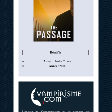
Relatif à
Auteur
:
Justin Cronin
Année
:
2018
L'objectif de Vampirisme.com est de proposer aux