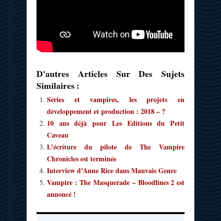
D'autres Articles Sur Des Sujets
Similaires :
Séries et vampires, les projets en
développement et production : 2018 – ?
10 ans déjà pour Les Editions du Petit
Caveau
L’écriture du pilote de The Vampire
Chronicles est terminée
Interview d’Anne Rice dans Mauvais Genre
Vampire : The Masquerade – Bloodlines 2 est
annoncé !