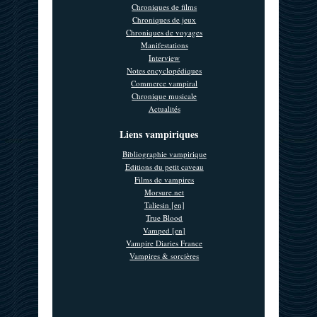
Chroniques de films
Chroniques de jeux
Chroniques de voyages
Manifestations
Interview
Notes encyclopédiques
Commerce vampiral
Chronique musicale
Actualités
Liens vampiriques
Bibliographie vampirique
Editions du petit caveau
Films de vampires
Morsure.net
Taliesin [en]
True Blood
Vamped [en]
Vampire Diaries France
Vampires & sorcières