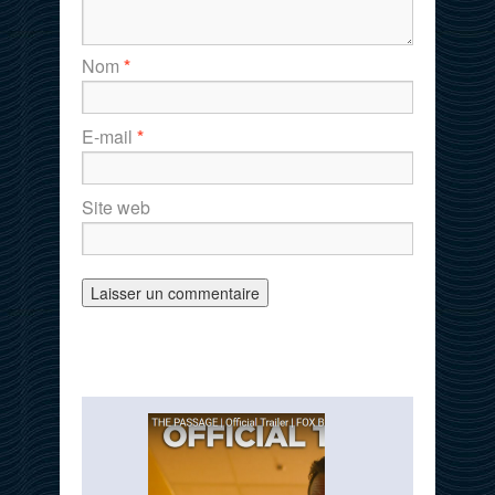
Nom
*
E-mail
*
Site web