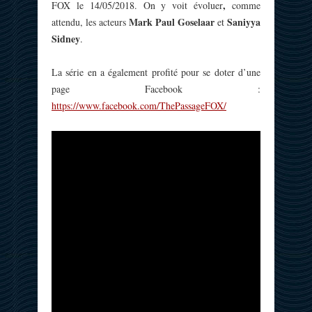
,
FOX le 14/05/2018. On y voit évoluer
comme
Mark Paul Goselaar
Saniyya
attendu, les acteurs
et
Sidney
.
La série en a également profité pour se doter d’une
page Facebook :
https://www.facebook.com/ThePassageFOX/