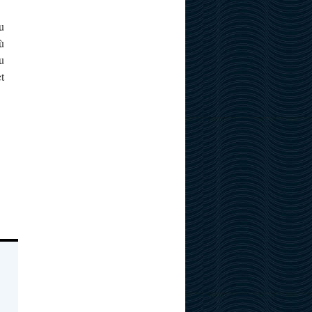
u
ù
u
t