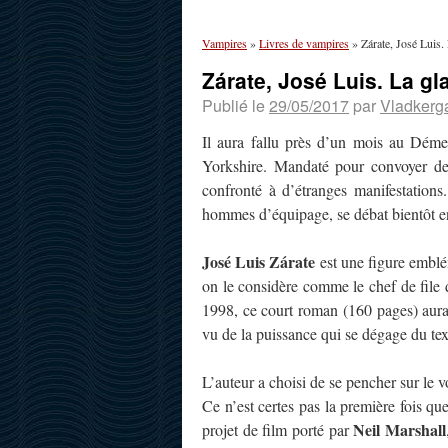
Vampires
»
Livres de vampires
»
Zárate, José Luis. 
Zárate, José Luis. La gla
Publié le
29/05/2017
par
Vladkerg
Il aura fallu près d’un mois au Démet
Yorkshire. Mandaté pour convoyer des
confronté à d’étranges manifestation
hommes d’équipage, se débat bientôt ent
José Luis Zárate
est une figure emblém
on le considère comme le chef de file d
1998, ce court roman (160 pages) aura
vu de la puissance qui se dégage du text
L’auteur a choisi de se pencher sur le
Ce n’est certes pas la première fois que
Neil Marshall
projet de film porté par