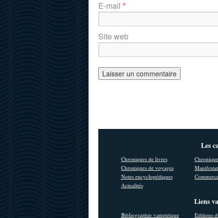
E-mail
*
Site web
Les c
Chroniques de livres
Chronique
Chroniques de voyages
Manifestat
Notes encyclopédiques
Commerce
Actualités
Liens v
Bibliographie vampirique
Editions d