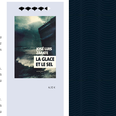
u
e
s
,
n
u
6,32 €
.
un
u