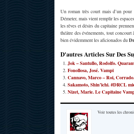
Un roman très court mais d’un pour a
Démeter, mais vient remplir les espaces
les rêves et désirs du capitaine prenne
théâtre des événements, tout concourt à
Dr
bien évidemment les aficionados du
D'autres Articles Sur Des Su
Jok – Santullo, Rodolfo. Quarant
Fonollosa, José. Vampi
Cannavo, Marco – Roi, Corrado
Sakamoto, Shin’ichi. #DRCL mid
Nizet, Marie. Le Capitaine Vamp
Voir toutes les chroni