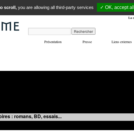
o scroll,
you are allowing all third-party services
✓ OK, accept al
La c
Présentation
Presse
Liens externes
VOYAGES
MANIFESTATIONS
MUSIQUE
IN
ires : romans, BD, essais...