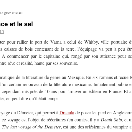
La glace et le sel
ce et le sel
an
er pour rallier le port de Varna à celui de Whitby, ville portuaire d
 caisses de bois contenant de la terre, l’équipage va peu à peu êtr
s. A commencer par le capitaine qui, rongé par son attirance pour se
re rêve et réalité, hanté par ses souvenirs.
atique de la littérature de genre au Mexique. En six romans et recueils
’un certain renouveau de la littérature mexicaine. Initialement publié e
 cependant mis près de 10 ans pour trouver un éditeur en France. Et a
e, on peut dire qu’il était temps.
 voyage du Démeter, qui permet à
Dracula
de poser le pied en Angleterre
 ce voyage est l’objet de réécritures (en comics, il y a
Death Ship
, et 
,
The last voyage of the Demeter
, est une des arlésiennes du vampire a