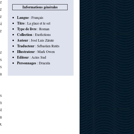
r
Informations générales
e
e
Langue
:
Français
i
Titre
:
La glace et le sel
Type de livre
:
Roman
e
Collection
:
Exofictions
Auteur
:
José Luis Zárate
Traducteur
:
Sébastien Rutès
r
Illustrateur
:
Mark Owen
Editeur
:
Actes Sud
s
Personnages
:
Dracula
s
sa
s
n
t
a
x