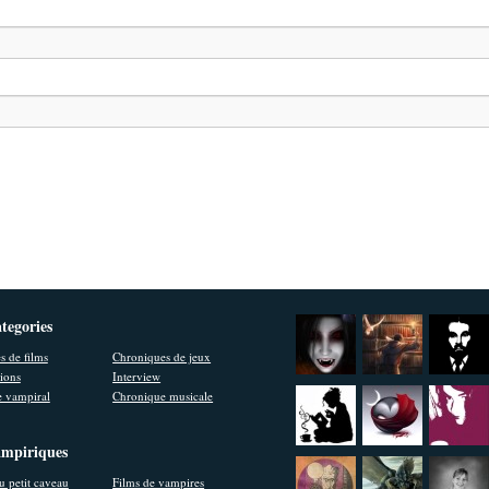
ategories
s de films
Chroniques de jeux
ions
Interview
 vampiral
Chronique musicale
ampiriques
u petit caveau
Films de vampires