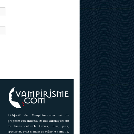
L'objectif de Vampirisme.com est de
proposer aux internautes des chroniques sur
les biens culturels (livres, films, jeux,
spectacles, etc.) mettant en scène le vampire,