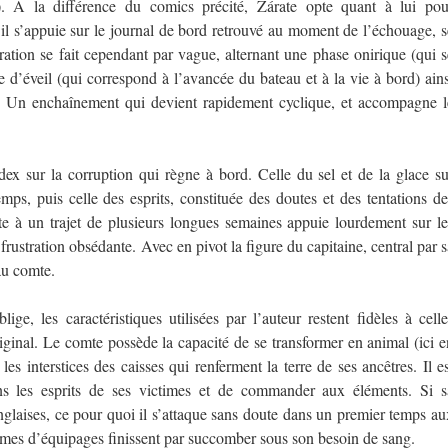
 A la différence du comics précité, Zárate opte quant à lui pou
 s’il s’appuie sur le journal de bord retrouvé au moment de l’échouage, s
ration se fait cependant par vague, alternant une phase onirique (qui s
 d’éveil (qui correspond à l’avancée du bateau et à la vie à bord) ains
. Un enchaînement qui devient rapidement cyclique, et accompagne l
dex sur la corruption qui règne à bord. Celle du sel et de la glace su
mps, puis celle des esprits, constituée des doutes et des tentations de
e à un trajet de plusieurs longues semaines appuie lourdement sur le
 frustration obsédante. Avec en pivot la figure du capitaine, central par 
au comte.
ge, les caractéristiques utilisées par l’auteur restent fidèles à celle
ginal. Le comte possède la capacité de se transformer en animal (ici e
es interstices des caisses qui renferment la terre de ses ancêtres. Il es
s les esprits de ses victimes et de commander aux éléments. Si s
anglaises, ce pour quoi il s’attaque sans doute dans un premier temps au
ommes d’équipages finissent par succomber sous son besoin de sang.