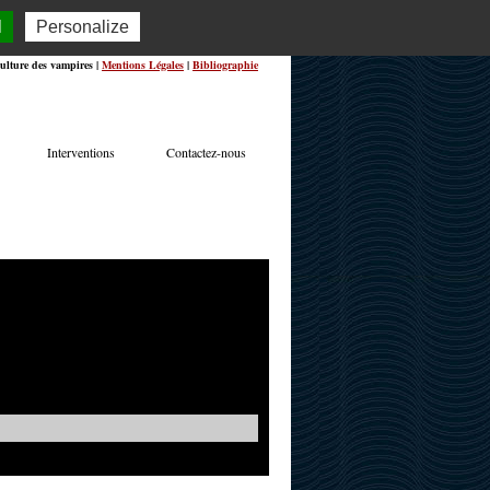
l
Personalize
ulture des vampires |
Mentions Légales
|
Bibliographie
Interventions
Contactez-nous
TERVIEWS
ACTUALITÉS