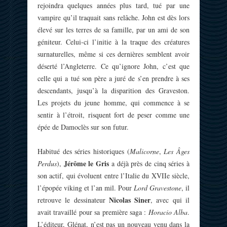
rejoindra quelques années plus tard, tué par une
vampire qu’il traquait sans relâche. John est dès lors
élevé sur les terres de sa famille, par un ami de son
géniteur. Celui-ci l’initie à la traque des créatures
surnaturelles, même si ces dernières semblent avoir
déserté l’Angleterre. Ce qu’ignore John, c’est que
celle qui a tué son père a juré de s’en prendre à ses
descendants, jusqu’à la disparition des Graveston.
Les projets du jeune homme, qui commence à se
sentir à l’étroit, risquent fort de peser comme une
épée de Damoclès sur son futur.
Habitué des séries historiques (
Malicorne
,
Les Âges
Jérôme le Gris
Perdus
),
a déjà près de cinq séries à
son actif, qui évoluent entre l’Italie du XVIIe siècle,
l’épopée viking et l’an mil. Pour
Lord Gravestone
, il
Nicolas Siner
retrouve le dessinateur
, avec qui il
avait travaillé pour sa première saga :
Horacio Alba
.
L’éditeur, Glénat, n’est pas un nouveau venu dans la