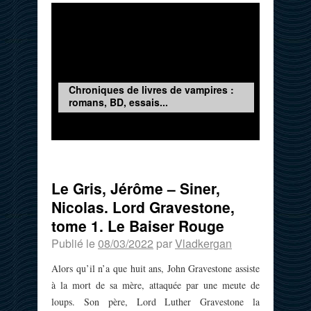
Chroniques de livres de vampires :
romans, BD, essais...
Le Gris, Jérôme – Siner,
Nicolas. Lord Gravestone,
tome 1. Le Baiser Rouge
Publié le
08/03/2022
par
Vladkergan
Alors qu’il n’a que huit ans, John Gravestone assiste
à la mort de sa mère, attaquée par une meute de
loups. Son père, Lord Luther Gravestone la