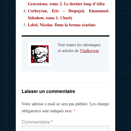
Gravestone, tome 2. Le dernier loup d’Alba
Corbeyran, Eric – Despujol, Emmanuel.
Sideshow, tome 1. Charly
Lebel, Nicolas. Dans la brume écarlate
Voir toutes les chroniques
et articles de
Vladkergan
Laisser un commentaire
Votre adresse e-mail ne sera pas publiée.
Les champs
*
obligatoires sont indiqués avec
Commentaire
*