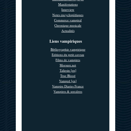
Manifestations
Interview
Notes encyclopédiques
Commerce vampiral
Chronique musicale
Actualités
Liens vampiriques
Bibliographie vampirique
Editions du petit caveau
Films de vampires
Morsure.net
Taliesin [en]
True Blood
Vamped [en]
Vampire Diaries France
Vampires & sorcières