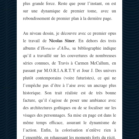
plus grande force. Reste que pour l’instant, on est
sur une dynamique de premier tome, avec un
rebondissement de premier plan à la dernière page.
Au niveau dessin, je découvre avec ce premier opus
Nicolas Siner
le travail de
. En dehors des trois
albums d’
Horacio d’Alba
, sa bibliographie indique
qu’il a travaillé sur les couvertures de nombreuses
séries connues, de Travis à Carmen McCallum, en
passant par M.O.R.I.A.R.T.Y et Jour J. Des univers
plutôt contemporains (voire futuristes), ce qui ne
l’empêche pas d’être à l’aise avec un ancrage plus
historique. Son trait réaliste est de très bonne
facture, qu’il s’agisse de poser une ambiance avec
des architectures gothiques ou de se focaliser sur les
visages des personnages. Sa mise en page est dans le
même temps efficace, assurant le dynamisme de
l’action. Enfin, la colorisation n’enlève rien à
l’ensemble, en rehaussant les moments forts du récit,