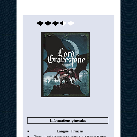
Informations générales
Langue
:
Français
Titre
:
Lord Gravestone, tome 1. Le Baiser Rouge