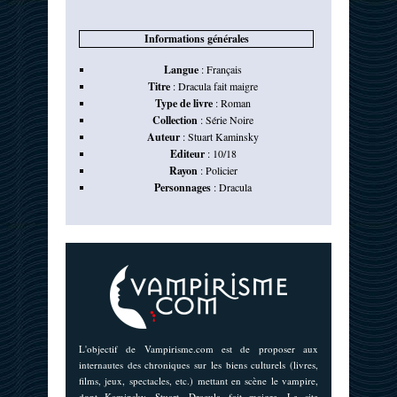
Informations générales
Langue
:
Français
Titre
:
Dracula fait maigre
Type de livre
:
Roman
Collection
:
Série Noire
Auteur
:
Stuart Kaminsky
Editeur
:
10/18
Rayon
:
Policier
Personnages
:
Dracula
L'objectif de Vampirisme.com est de proposer aux
internautes des chroniques sur les biens culturels (livres,
films, jeux, spectacles, etc.) mettant en scène le vampire,
dont Kaminsky, Stuart. Dracula fait maigre. Le site