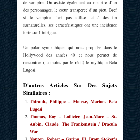
de vampire. On assiste également au meurtre d’un
des personnages, le cœur transpercé d’un pieu. Bref
si le vampire n’est pas utilisé ici à des fin
surnaturelles, ses caractéristiques ont une incidence
forte sur l’intrigue.
Un polar sympathique, qui nous propulse dans le
Hollywood des années 40 et nous permet de
rencontrer (au moins par le récit) le mythique Bela
Lugosi.
D'autres Articles Sur Des Sujets
Similaires :
Thirault, Philippe – Mousse, Marion. Bela
Lugosi
Thomas, Roy – Lofficier, Jean-Marc – St.
Aubin, Claude. The Frankenstein / Dracula
War
Napton, Robert – Garing, El. Bram Stoker’s