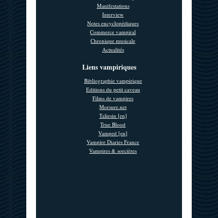
Manifestations
Interview
Notes encyclopédiques
Commerce vampiral
Chronique musicale
Actualités
Liens vampiriques
Bibliographie vampirique
Editions du petit caveau
Films de vampires
Morsure.net
Taliesin [en]
True Blood
Vamped [en]
Vampire Diaries France
Vampires & sorcières