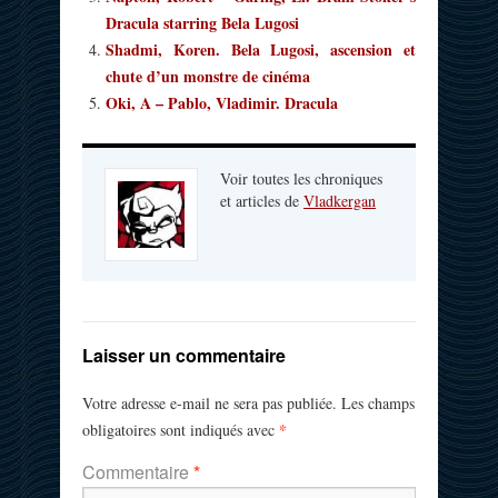
Dracula starring Bela Lugosi
Shadmi, Koren. Bela Lugosi, ascension et
chute d’un monstre de cinéma
Oki, A – Pablo, Vladimir. Dracula
Voir toutes les chroniques
et articles de
Vladkergan
Laisser un commentaire
Votre adresse e-mail ne sera pas publiée.
Les champs
*
obligatoires sont indiqués avec
Commentaire
*