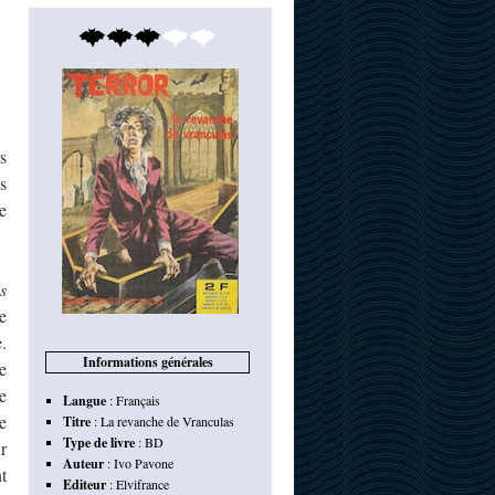
s
s
e
s
e
.
Informations générales
e
e
Langue
:
Français
e
Titre
:
La revanche de Vranculas
Type de livre
:
BD
r
Auteur
:
Ivo Pavone
t
Editeur
:
Elvifrance