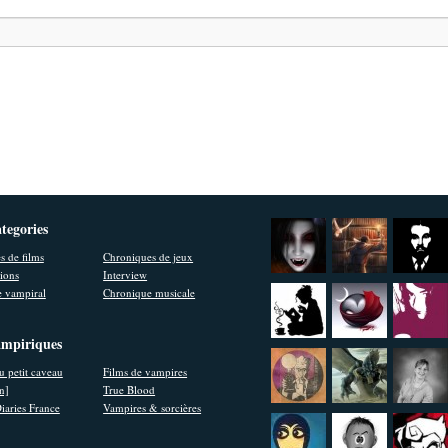
ategories
s de films
Chroniques de jeux
ions
Interview
 vampiral
Chronique musicale
ampiriques
u petit caveau
Films de vampires
en]
True Blood
iaries France
Vampires & sorcières