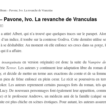
 Bram – Pavone, Ivo. La revanche de Vranculas
– Pavone, Ivo. La revanche de Vranculas
an
a attiré Albert, qui n’a trouvé que quelques traces sur le parapet. Alor
e d’un indice, il tombe sur la comtesse Godiva. Cette dernière utilise se
à se déshabiller. Au moment où elle enfonce ses crocs dans sa gorge, l
i il a affaire.
a insanguinata
en version originale) est donc la suite du
Vampire de
série
Terror
. Les auteurs y continuent leur adaptation libre du roman d
lly, et décide de mettre un terme aux exactions du comte et de sa femme
un pieu de frêne enfoncé en plein cœur. Le récit se poursuivra en terr
toker. Les auteurs reprennent certains passages forts du roman, tels qu
 Lucy. De nouveaux personnages font également leur apparition, comm
ce) et le professeur Andrews, un médecin ami de la famille (calqué su
e est plus chiche en scènes érotiques. Pour autant, les auteurs assuren