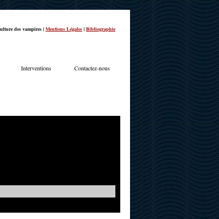
ulture des vampires |
Mentions Légales
|
Bibliographie
Interventions
Contactez-nous
TERVIEWS
ACTUALITÉS