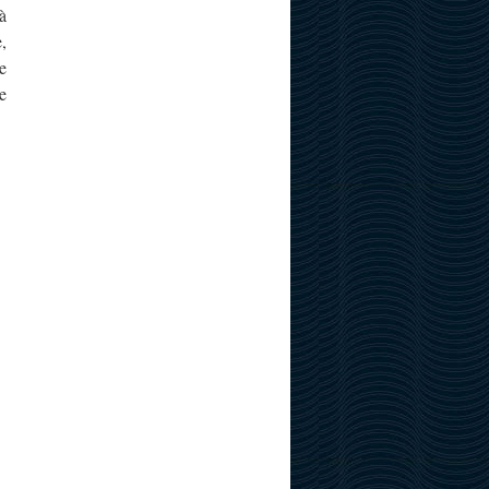
à
,
e
e