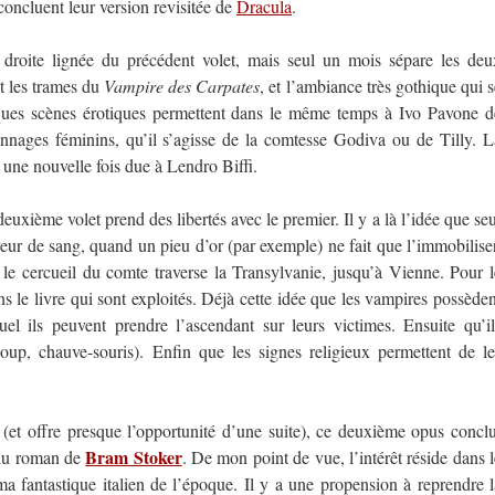
concluent leur version revisitée de
Dracula
.
a droite lignée du précédent volet, mais seul un mois sépare les deu
t les trames du
Vampire des Carpates
, et l’ambiance très gothique qui s
ques scènes érotiques permettent dans le même temps à Ivo Pavone d
sonnages féminins, qu’il s’agisse de la comtesse Godiva ou de Tilly. L
 une nouvelle fois due à Lendro Biffi.
uxième volet prend des libertés avec le premier. Il y a là l’idée que seu
eur de sang, quand un pieu d’or (par exemple) ne fait que l’immobiliser
ù le cercueil du comte traverse la Transylvanie, jusqu’à Vienne. Pour l
ns le livre qui sont exploités. Déjà cette idée que les vampires possèden
el ils peuvent prendre l’ascendant sur leurs victimes. Ensuite qu’il
oup, chauve-souris). Enfin que les signes religieux permettent de le
(et offre presque l’opportunité d’une suite), ce deuxième opus conclu
Bram Stoker
 du roman de
. De mon point de vue, l’intérêt réside dans l
ma fantastique italien de l’époque. Il y a une propension à reprendre l