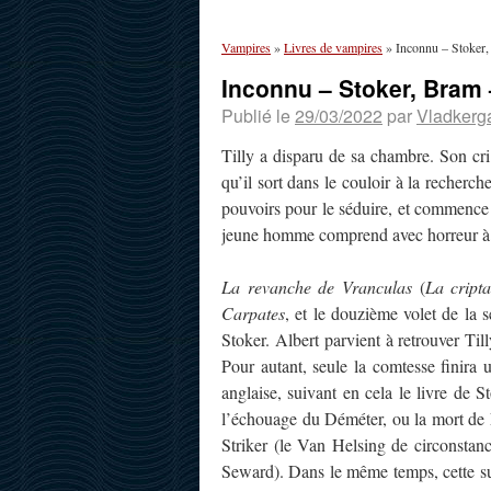
Vampires
»
Livres de vampires
»
Inconnu – Stoker,
Inconnu – Stoker, Bram 
Publié le
29/03/2022
par
Vladkerg
Tilly a disparu de sa chambre. Son cri 
qu’il sort dans le couloir à la recherch
pouvoirs pour le séduire, et commence 
jeune homme comprend avec horreur à qu
La revanche de Vranculas
(
La cript
Carpates
, et le douzième volet de la 
Stoker. Albert parvient à retrouver Ti
Pour autant, seule la comtesse finira 
anglaise, suivant en cela le livre de S
l’échouage du Déméter, ou la mort de
Striker (le Van Helsing de circonstan
Seward). Dans le même temps, cette suit