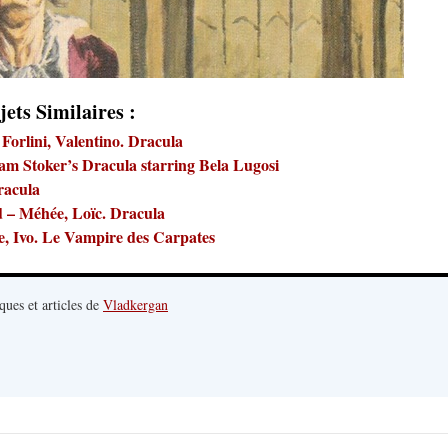
jets Similaires :
 Forlini, Valentino. Dracula
am Stoker’s Dracula starring Bela Lugosi
racula
d – Méhée, Loïc. Dracula
e, Ivo. Le Vampire des Carpates
ques et articles de
Vladkergan