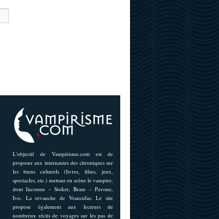
L'objectif de Vampirisme.com est de
proposer aux internautes des chroniques sur
les biens culturels (livres, films, jeux,
spectacles, etc.) mettant en scène le vampire,
dont Inconnu – Stoker, Bram – Pavone,
Ivo. La revanche de Vranculas. Le site
propose également aux lecteurs de
nombreux récits de voyages sur les pas de