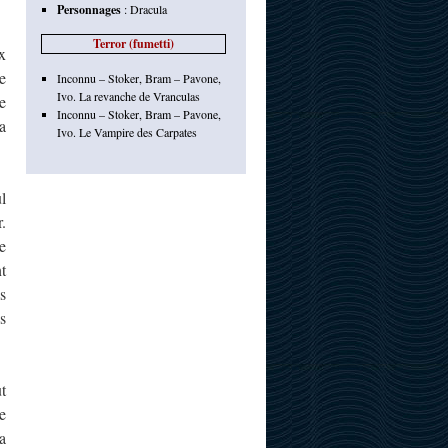
Personnages
:
Dracula
Terror (fumetti)
x
e
Inconnu – Stoker, Bram – Pavone,
Ivo. La revanche de Vranculas
e
Inconnu – Stoker, Bram – Pavone,
a
Ivo. Le Vampire des Carpates
l
.
e
t
s
s
t
e
a