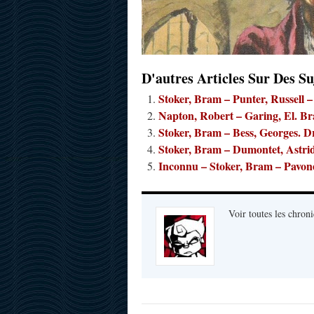
D'autres Articles Sur Des Su
Stoker, Bram – Punter, Russell –
Napton, Robert – Garing, El. Br
Stoker, Bram – Bess, Georges. D
Stoker, Bram – Dumontet, Astri
Inconnu – Stoker, Bram – Pavon
Voir toutes les chroni