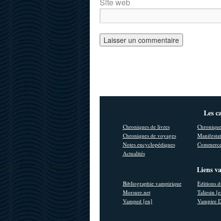
Site web
Les c
Chroniques de livres
Chronique
Chroniques de voyages
Manifestat
Notes encyclopédiques
Commerce
Actualités
Liens v
Bibliographie vampirique
Editions d
Morsure.net
Taliesin [
Vamped [en]
Vampire D