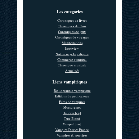
Les categories
Chroniques de livres
Chroniques de films
Chroniques de jeux
Chroniques de voyages
Manifestations
Interview
Notes encyclopédiques
Commerce vampiral
Chronique musicale
Actualités
Liens vampiriques
Bibliographie vampirique
Editions du petit caveau
Films de vampires
Morsure.net
Taliesin [en]
True Blood
Vamped [en]
Vampire Diaries France
Vampires & sorcières