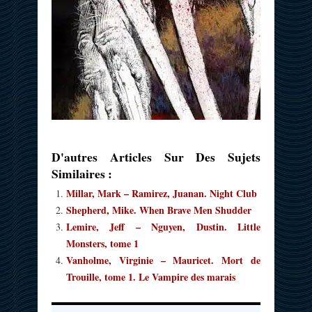
D'autres Articles Sur Des Sujets
Similaires :
Millar, Mark – Ramirez, Juanan. Night Club
Shepherd, Mike. When Brave Men Shudder
Lemire, Jeff – Nguyen, Dustin. Little
Monsters, tome 1
Vanholme, Virginie – Mauricet. Mort de
Trouille, tome 1. Le Vampire des marais