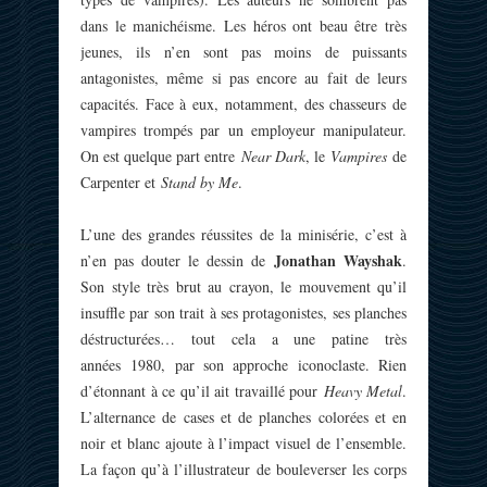
dans le manichéisme. Les héros ont beau être très
jeunes, ils n’en sont pas moins de puissants
antagonistes, même si pas encore au fait de leurs
capacités. Face à eux, notamment, des chasseurs de
vampires trompés par un employeur manipulateur.
On est quelque part entre
Near Dark
, le
Vampires
de
Carpenter et
Stand by Me
.
L’une des grandes réussites de la minisérie, c’est à
Jonathan Wayshak
n’en pas douter le dessin de
.
Son style très brut au crayon, le mouvement qu’il
insuffle par son trait à ses protagonistes, ses planches
déstructurées… tout cela a une patine très
années 1980, par son approche iconoclaste. Rien
d’étonnant à ce qu’il ait travaillé pour
Heavy Metal
.
L’alternance de cases et de planches colorées et en
noir et blanc ajoute à l’impact visuel de l’ensemble.
La façon qu’à l’illustrateur de bouleverser les corps