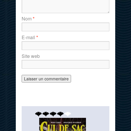
Nom
*
E-mail
*
Site web