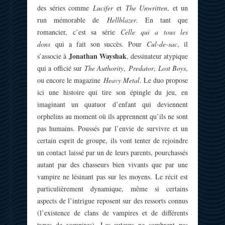
des séries comme
Lucifer
et
The Unwritten
, et un
run mémorable de
Hellblazer
. En tant que
romancier, c’est sa série
Celle qui a tous les
dons
qui a fait son succès. Pour
Cul-de-sac
, il
Jonathan Wayshak
s’associe à
, dessinateur atypique
qui a officié sur
The Authority
,
Predator
,
Lost Boys
,
ou encore le magazine
Heavy Metal
. Le duo propose
ici une histoire qui tire son épingle du jeu, en
imaginant un quatuor d’enfant qui deviennent
orphelins au moment où ils apprennent qu’ils ne sont
pas humains. Poussés par l’envie de survivre et un
certain esprit de groupe, ils vont tenter de rejoindre
un contact laissé par un de leurs parents, pourchassés
autant par des chasseurs bien vivants que par une
vampire ne lésinant pas sur les moyens. Le récit est
particulièrement dynamique, même si certains
aspects de l’intrigue reposent sur des ressorts connus
(l’existence de clans de vampires et de différents
types de vampires). Les auteurs ne sombrent pas