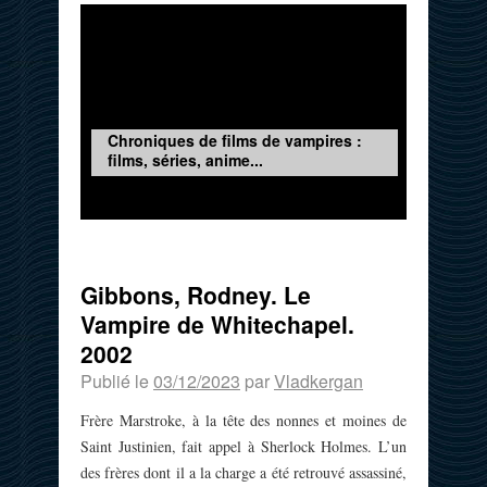
Chroniques de films de vampires :
films, séries, anime...
Gibbons, Rodney. Le
Vampire de Whitechapel.
2002
Publié le
03/12/2023
par
Vladkergan
Frère Marstroke, à la tête des nonnes et moines de
Saint Justinien, fait appel à Sherlock Holmes. L’un
des frères dont il a la charge a été retrouvé assassiné,