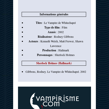
Informations générales
Titre
:
Le Vampire de Whitechapel
Type de film
:
Film
Année
:
2002
Réalisateur
:
Rodney Gibbons
Acteurs
:
Kenneth Welsh
,
Matt Frewer
,
Shawn
Lawrence
Production
:
Hallmark
Personnages
:
Sherlock Holmes
Sherlock Holmes (Hallmark)
Gibbons, Rodney. Le Vampire de Whitechapel. 2002