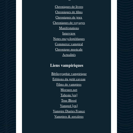
Chroniques de livres
Chroniques de films
Chroniques de jeux
Chroniques de voyages
Manifestations
Interview
Notes encyclopédiques
Commerce vampiral
Chronique musicale
Actualités
Liens vampiriques
Bibliographie vampirique
Editions du petit caveau
Films de vampires
Morsure.net
Taliesin [en]
True Blood
Vamped [en]
Vampire Diaries France
Vampires & sorcières