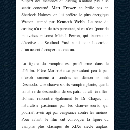
plupart des membres du casting n’aidant pas à se
Matt Frewer
sentir concerné.
ne brille pas en
Sherlock Holmes, on lui préfère le plus énergique
Kenneth Welsh
Watson, campé par
. Le reste du
casting n’a rien de très percutant, si ce n’est (pour de
mauvaises raisons) Michel Perron, qui incarne un
détective de Scotland Yard nanti pour l’occasion
d’un accent à couper au couteau.
La figure du vampire est protéiforme dans le
téléfilm. Frère Martsroke se persuadant peu à peu
d’avoir ramené à Londres un démon nommé
Desmodo. Une chauve-souris vampire géante, que la
tentative de destruction de ses pairs aurait réveillée.
Holmes rencontre également le Dr Chagas, un
naturaliste passionné par les chauves-souris, qui
pourrait avoir agi par vengeance contre les moines.
Pour autant, le film sait convoquer la figure du
vampire plus classique du XIXe siècle anglais,