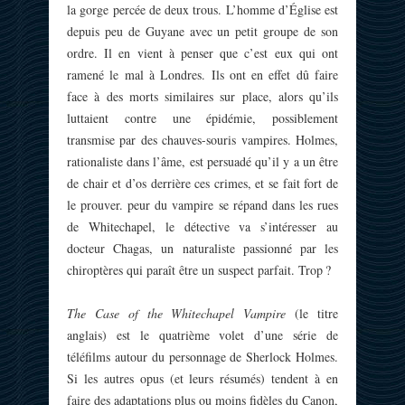
la gorge percée de deux trous. L’homme d’Église est
depuis peu de Guyane avec un petit groupe de son
ordre. Il en vient à penser que c’est eux qui ont
ramené le mal à Londres. Ils ont en effet dû faire
face à des morts similaires sur place, alors qu’ils
luttaient contre une épidémie, possiblement
transmise par des chauves-souris vampires. Holmes,
rationaliste dans l’âme, est persuadé qu’il y a un être
de chair et d’os derrière ces crimes, et se fait fort de
le prouver. peur du vampire se répand dans les rues
de Whitechapel, le détective va s’intéresser au
docteur Chagas, un naturaliste passionné par les
chiroptères qui paraît être un suspect parfait. Trop ?
The Case of the Whitechapel Vampire
(le titre
anglais) est le quatrième volet d’une série de
téléfilms autour du personnage de Sherlock Holmes.
Si les autres opus (et leurs résumés) tendent à en
faire des adaptations plus ou moins fidèles du Canon,