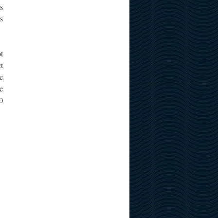
s
s
t
t
e
e
0