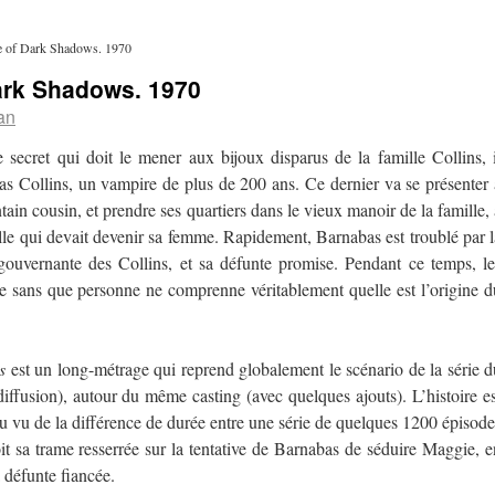
e of Dark Shadows. 1970
Dark Shadows. 1970
an
secret qui doit le mener aux bijoux disparus de la famille Collins, i
bas Collins, un vampire de plus de 200 ans. Ce dernier va se présenter 
in cousin, et prendre ses quartiers dans le vieux manoir de la famille, 
lle qui devait devenir sa femme. Rapidement, Barnabas est troublé par l
gouvernante des Collins, et sa défunte promise. Pendant ce temps, le
ge sans que personne ne comprenne véritablement quelle est l’origine d
s
est un long-métrage qui reprend globalement le scénario de la série d
ffusion), autour du même casting (avec quelques ajouts). L’histoire es
 vu de la différence de durée entre une série de quelques 1200 épisode
it sa trame resserrée sur la tentative de Barnabas de séduire Maggie, e
a défunte fiancée.