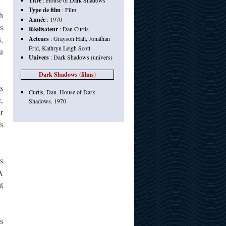
Titre
:
House of Dark Shadows
Type de film
:
Film
h
Année
:
1970
s
Réalisateur
:
Dan Curtis
,
Acteurs
:
Grayson Hall
,
Jonathan
Frid
,
Kathryn Leigh Scott
u
Univers
:
Dark Shadows (univers)
Dark Shadows (films)
s
Curtis, Dan. House of Dark
,
Shadows. 1970
r
s
s
A
t
s