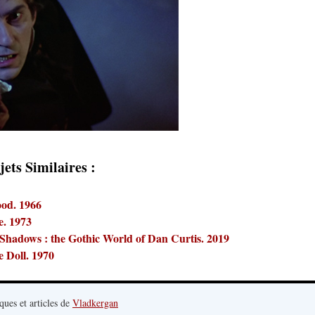
jets Similaires :
ood. 1966
e. 1973
Shadows : the Gothic World of Dan Curtis. 2019
 Doll. 1970
ques et articles de
Vladkergan