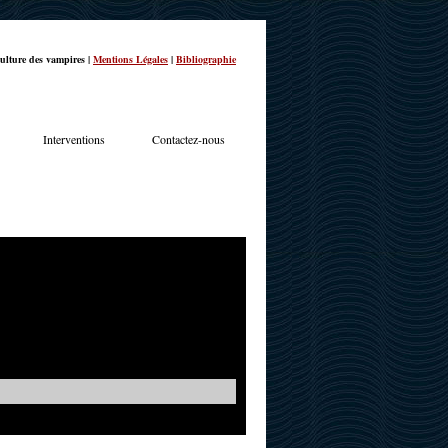
ulture des vampires |
Mentions Légales
|
Bibliographie
Interventions
Contactez-nous
TERVIEWS
ACTUALITÉS