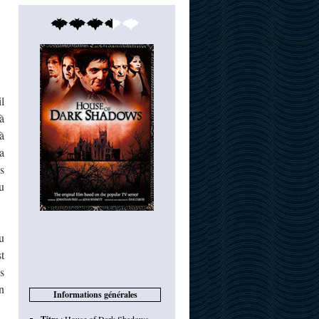
l
à
à
a
s
u
u
t
s
n
Informations générales