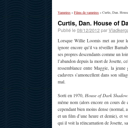
Vampires
»
Films de vampires
»
Curtis, Dan. Hous
Curtis, Dan. House of 
Publié le
08/12/2012
par
Vladkerg
Lorsque Willie Loomis met au jour le 
ignore encore qu’il va réveiller Barna
ses propres descendants comme un lointa
l’abandon depuis la mort de Josette, ce
ressemblance entre Maggie, la jeune 
cadavres s’amoncellent dans son silla
mal.
Sorti en 1970,
House of Dark Shadow
même nom (alors encore en cours de di
cependant bien moins dense (normal, au
et un film d’une heure et demie), et vo
qui il voit la réincarnation de Josette, s