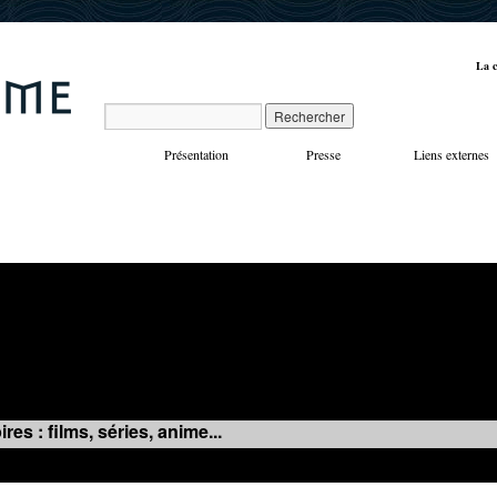
La c
Présentation
Presse
Liens externes
VOYAGES
MANIFESTATIONS
MUSIQUE
IN
es : films, séries, anime...