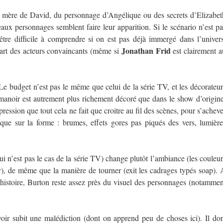
 la mère de David, du personnage d’Angélique ou des secrets d’Elizabet
aux personnages semblent faire leur apparition. Si le scénario n’est pa
être difficile à comprendre si on est pas déjà immergé dans l’univers
Jonathan Frid
part des acteurs convaincants (même si
est clairement a
 Le budget n’est pas le même que celui de la série TV, et les décorateur
manoir est autrement plus richement décoré que dans le show d’origine
ssion que tout cela ne fait que croitre au fil des scènes, pour s’acheve
 que sur la forme : brumes, effets gores pas piqués des vers, lumière
qui n’est pas le cas de la série TV) change plutôt l’ambiance (les couleur
y), de même que la manière de tourner (exit les cadrages typés soap). 
l’histoire, Burton reste assez près du visuel des personnages (notammen
ir subit une malédiction (dont on apprend peu de choses ici). Il dor