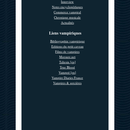
Interview
Notes encyclopédiques
Commerce vampiral
Chronique musicale
Actualités
Liens vampiriques
Bibliographie vampirique
Editions du petit caveau
Films de vampires
Morsure.net
Taliesin [en]
True Blood
Vamped [en]
Vampire Diaries France
Vampires & sorcières