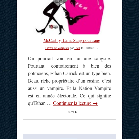
McCarthy, Erin. Sang pour sang
Livres de vampires
par
Eien
le 13/04/2012
On pourrait voir en lui une sangsue.
Pourtant, contrairement à bien des
politiciens, Ethan Carrick est un type bien.
Beau, riche propriétaire d’un casino, c’est
aussi un vampire. Et la Nation Vampire
est en année électorale. Ce qui signifie
qu’Ethan …
Continuer la lecture
→
0,94 €