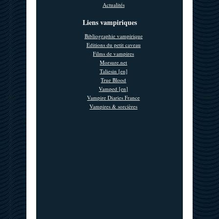
Actualités
Liens vampiriques
Bibliographie vampirique
Editions du petit caveau
Films de vampires
Morsure.net
Taliesin [en]
True Blood
Vamped [en]
Vampire Diaries France
Vampires & sorcières