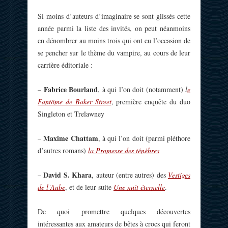
Si moins d’auteurs d’imaginaire se sont glissés cette
année parmi la liste des invités, on peut néanmoins
en dénombrer au moins trois qui ont eu l’occasion de
se pencher sur le thème du vampire, au cours de leur
carrière éditoriale :
Fabrice Bourland
–
, à qui l’on doit (notamment)
l
e
Fantôme de Baker Street
, première enquête du duo
Singleton et Trelawney
Maxime Chattam
–
, à qui l’on doit (parmi pléthore
d’autres romans)
la Promesse des ténèbres
David S. Khara
–
, auteur (entre autres) des
Vestiges
de l’Aube
, et de leur suite
Une nuit éternelle
.
De quoi promettre quelques découvertes
intéressantes aux amateurs de bêtes à crocs qui feront