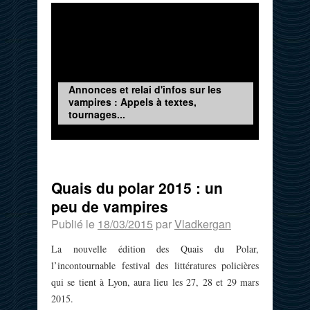
Annonces et relai d'infos sur les
vampires : Appels à textes,
tournages...
Quais du polar 2015 : un
peu de vampires
Publié le
18/03/2015
par
Vladkergan
La nouvelle édition des Quais du Polar,
l’incontournable festival des littératures policières
qui se tient à Lyon, aura lieu les 27, 28 et 29 mars
2015.